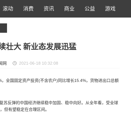
滚动
消费
资讯
商业
公益
游戏
续壮大 新业态发展迅猛
闻网
2021-06-18 10:32:08
%，全国固定资产投资(不含农户)同比增长15.4%，货物进出口总额
快速复苏反弹的中国经济继续稳中加固、稳中向好。从全年看，受全球
，但有望稳定在合理区间。