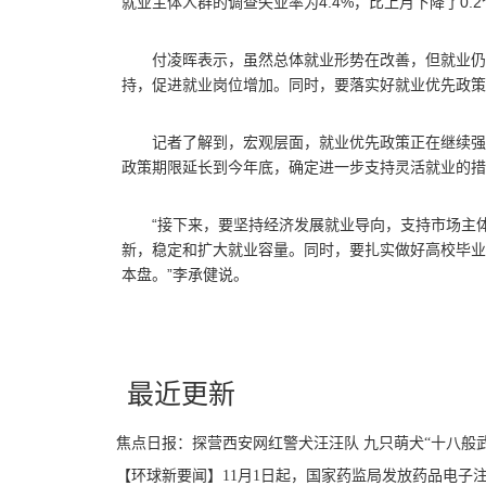
就业主体人群的调查失业率为4.4%，比上月下降了0.
付凌晖表示，虽然总体就业形势在改善，但就业仍
持，促进就业岗位增加。同时，要落实好就业优先政
记者了解到，宏观层面，就业优先政策正在继续强
政策期限延长到今年底，确定进一步支持灵活就业的措
“接下来，要坚持经济发展就业导向，支持市场主
新，稳定和扩大就业容量。同时，要扎实做好高校毕业
本盘。”李承健说。
关键词：
我国
新兴动能
新业态
发展
最近更新
焦点日报：探营西安网红警犬汪汪队 九只萌犬“十八般武
【环球新要闻】11月1日起，国家药监局发放药品电子