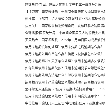
环球热门:在岸、离岸人民币对美元汇率一度跌破7.19
【报资讯】国家统计局：十年间全国居民人均消费支出累计
热推荐：八部门：扩大有效投资 加强农业农村基础设施
焦点关注：国家粮食和物资储备局：夏粮旺季收购圆满
全球播报:国家统计局：十年间全国居民人均消费支出累计
天天热点！国家发改委：2022年10月10日国内成品油
信用卡逾期该如何处理？信用卡分期之后逾期怎么办？
信用卡逾期入黑名单怎么办？信用卡被拉黑怎么补救？
信用卡逾期超过90天了怎么处理？信用卡逾期多久催收
如何处理信用卡逾期欠款？信用卡逾期要求全额还款怎
信用卡逾期处理方法是什么？邮政信用卡逾期怎么协商
招商银行信用卡严重逾期怎么最佳处理？招商银行信用
怎样帮别人还信用卡?信用卡逾期找谁协商管用?
202
信用卡网贷逾期怎么处理？信用卡和网贷先还哪个?
2
中信信用卡逾期几天上征信?中信银行信用卡逾期后可