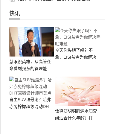
快讯
今天你失眠了吗？不
急，EISI益寺为你解决
慧眼识英雄，从高管任
命看刘强东的管理能
自主SUV谁最潮？哈弗
赤兔柠檬超级混动DHT
诠释郑明明肌源水润套
组适合什么年龄？打