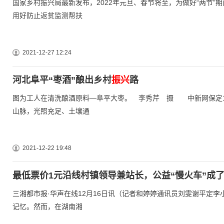
国家乡村振兴局最新发布，2022年元旦、春节将至，为做好“两节
用好防止返贫监测帮扶
2021-12-27 12:24
河北阜平“枣酒”酿出乡村
振兴
路
图为工人在清洗酿酒原料—阜平大枣。 李秀芹 摄 中新网保定12
山脉，光照充足、土壤通
2021-12-22 19:48
最低票价1元沿线村镇领导兼站长，公益“慢火车”成
三湘都市报·华声在线12月16日讯（记者和婷婷通讯员刘雯谢平定李
记忆。然而，在湖南湘