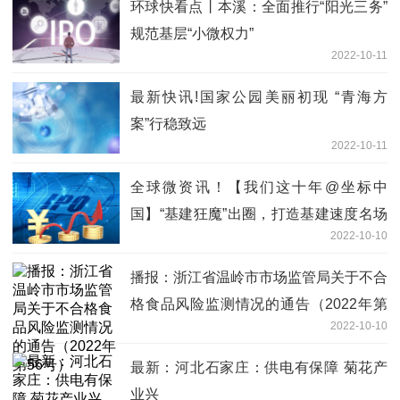
环球快看点丨本溪：全面推行“阳光三务”
规范基层“小微权力”
2022-10-11
最新快讯!国家公园美丽初现 “青海方
案”行稳致远
2022-10-11
全球微资讯！【我们这十年@坐标中
国】“基建狂魔”出圈，打造基建速度名场
2022-10-10
面
播报：浙江省温岭市市场监管局关于不合
格食品风险监测情况的通告（2022年第
2022-10-10
56号）
最新：河北石家庄：供电有保障 菊花产
业兴