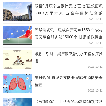
截至9月底宁波累计完成“三改”建筑面积
680.3万平方米 占全年目标任务的
2022-10-11
111.3%
环球最资讯丨建成自营网点1653个 农村
便民综合服务站15000个 甘肃邮政网点
2022-10-11
已实现乡镇和建制村全覆盖
讯息：引洮二期庄浪应急供水工程有序推
进
2022-10-11
每日热闻!市城管支队开展燃气消防安全
检查
2022-10-11
【当前独家】“甘快办”App新增15项道路