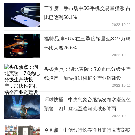
三季度二手市场中5G手机交易量猛涨 占
比已达到50.1%
2022-10-11
福特品牌SUV在三季度销量达3.27万辆
环比大增26.6%
2022-10-11
头条焦点：湖北夷陵：7.0光电分级生产
线投产，加快推进柑橘全产业链建设
2022-10-11
环球快播：中央气象台继续发布寒潮蓝色
预警，四川盆地至淮河流域多降雨
2022-10-11
今亮点！中信银行长春净月支行党支部联