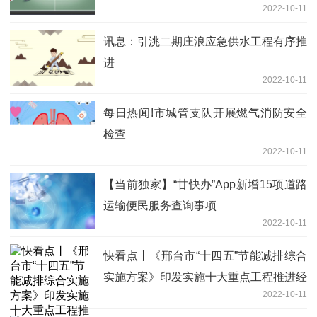
2022-10-11
已实现乡镇和建制村全覆盖
讯息：引洮二期庄浪应急供水工程有序推
进
2022-10-11
每日热闻!市城管支队开展燃气消防安全
检查
2022-10-11
【当前独家】“甘快办”App新增15项道路
运输便民服务查询事项
2022-10-11
快看点丨《邢台市“十四五”节能减排综合
实施方案》印发实施十大重点工程推进经
2022-10-11
济社会绿色低碳循环发展