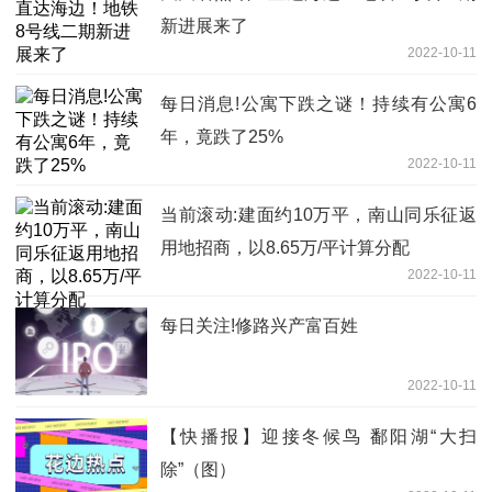
新进展来了
2022-10-11
每日消息!公寓下跌之谜！持续有公寓6
年，竟跌了25%
2022-10-11
当前滚动:建面约10万平，南山同乐征返
用地招商，以8.65万/平计算分配
2022-10-11
每日关注!修路兴产富百姓
2022-10-11
【快播报】迎接冬候鸟 鄱阳湖“大扫
除”（图）