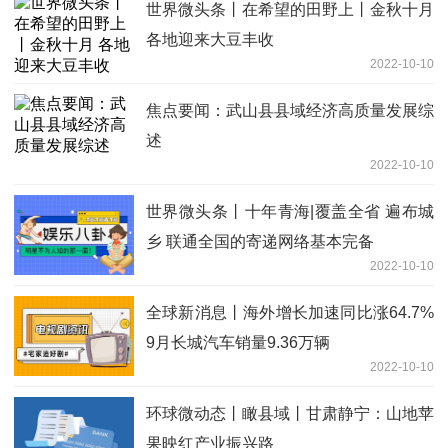
世界微头条丨在希望的田野上丨金秋十月
各地迎来大豆丰收
2022-10-10
焦点要闻：武山县县域经济高质量发展综
述
2022-10-10
世界微头条丨十年青海|覆盖全省 遍布城
乡 联通全国的寄递网络基本完备
2022-10-10
全球新消息丨海外增长加速同比涨64.7%
9月长城汽车销量9.36万辆
2022-10-10
环球微动态丨瞰县域丨甘肃静宁：山地苹
果映红产业振兴路