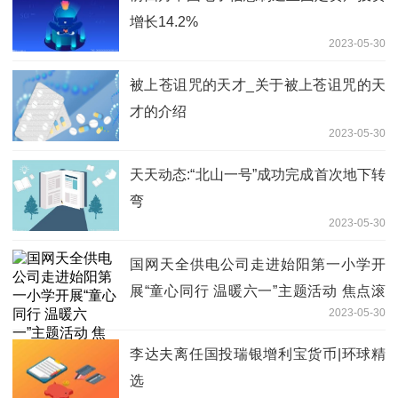
增长14.2%
2023-05-30
被上苍诅咒的天才_关于被上苍诅咒的天
才的介绍
2023-05-30
天天动态:“北山一号”成功完成首次地下转
弯
2023-05-30
国网天全供电公司走进始阳第一小学开
展“童心同行 温暖六一”主题活动 焦点滚
2023-05-30
动
李达夫离任国投瑞银增利宝货币|环球精
选