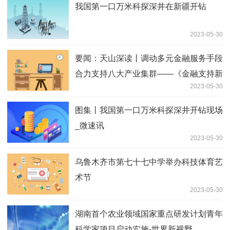
我国第一口万米科探深井在新疆开钻
2023-05-30
要闻：天山深读丨调动多元金融服务手段
合力支持八大产业集群——《金融支持新
2023-05-30
疆“八大产业集群”发展若干措施》政策解
读
图集丨我国第一口万米科探深井开钻现场
_微速讯
2023-05-30
乌鲁木齐市第七十七中学举办科技体育艺
术节
2023-05-30
湖南首个农业领域国家重点研发计划青年
科学家项目启动实施-世界新视野