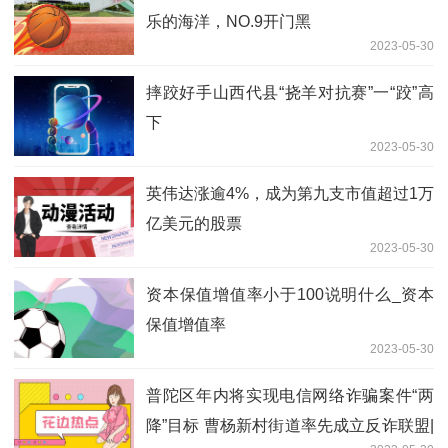
乐的海洋，NO.9开门黑
2023-05-30
摔跤好手山西代县“挠羊对抗赛”一“跤”高
下
2023-05-30
英伟达涨逾4%，成为第九支市值超过1万
亿美元的股票
2023-05-30
资本保值增值率小于100说明什么_资本
保值增值率
2023-05-30
普陀区年内将实现电信网络诈骗案件“两
降”目标 曹杨新村街道率先成立反诈联盟|