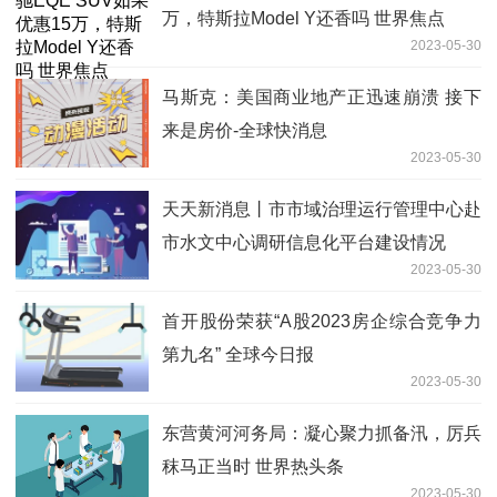
万，特斯拉Model Y还香吗 世界焦点
2023-05-30
马斯克：美国商业地产正迅速崩溃 接下
来是房价-全球快消息
2023-05-30
天天新消息丨市市域治理运行管理中心赴
市水文中心调研信息化平台建设情况
2023-05-30
首开股份荣获“A股2023房企综合竞争力
第九名” 全球今日报
2023-05-30
东营黄河河务局：凝心聚力抓备汛，厉兵
秣马正当时 世界热头条
2023-05-30