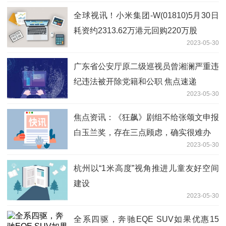
全球视讯！小米集团-W(01810)5月30日
耗资约2313.62万港元回购220万股
2023-05-30
广东省公安厅原二级巡视员曾湘澜严重违
纪违法被开除党籍和公职 焦点速递
2023-05-30
焦点资讯：《狂飙》剧组不给张颂文申报
白玉兰奖，存在三点顾虑，确实很难办
2023-05-30
杭州以“1米高度”视角推进儿童友好空间
建设
2023-05-30
全系四驱，奔驰EQE SUV如果优惠15