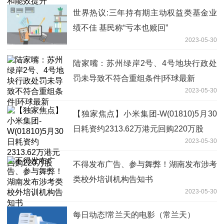
世界热议:三年持有期主动权益类基金业
绩不佳 基民称“亏本也赎回”
2023-05-30
陆家嘴：苏州绿岸2号、4号地块行政处
罚未导致不符合重组条件|环球最新
2023-05-30
【独家焦点】小米集团-W(01810)5月30
日耗资约2313.62万港元回购220万股
2023-05-30
不得发布广告、参与舞弊！湖南发布涉考
类校外培训机构告知书
2023-05-30
每日动态!常兰天的电影（常兰天）