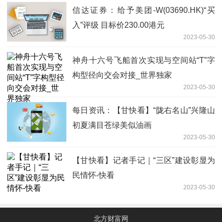
信达证券：给予美团-W(03690.HK)“买
入”评级 目标价230.00港元
2023-05-30
神舟十六号飞船首次实现与空间站“T”字
构型径向交会对接_世界独家
2023-05-30
每日资讯：【甘快看】“陇右名山”兴隆山
初夏满目苍绿美似油画
2023-05-30
【甘快看】记者手记｜“三区”建设彰显为
民情怀-快看
2023-05-30
北方财富网