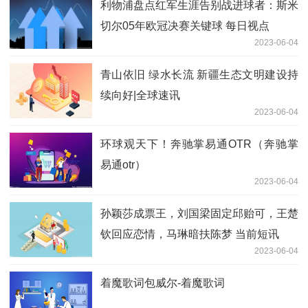
利物浦盘点红军生涯告别战进球者：斯米
切尔05年欧冠决赛关键球 每日视点
2023-06-04
青山依旧 绿水长流 新疆生态文明建设持
续向好|全球速讯
2023-06-04
环球观天下！奔驰掌易通OTR（奔驰掌
易通otr）
2023-06-04
孙颖莎成票王，刘国梁固定邱贻可，王楚
钦回应恋情，马琳暗扶陈梦 当前短讯
2023-06-04
着魔歌词包威尔-着魔歌词