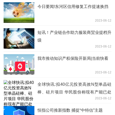
今日要闻!东河区信用修复工作提速换挡
2023-06-12
短讯！产业链合作助力服装商贸业提档升
级
2023-06-12
我市推动知识产权保险开新局|当前快看
2023-06-12
全球快讯:拟40亿元投资高效N型单晶硅
棒、硅片项目 华民股份称现有产能已处
2023-06-12
满产状态
恒指公司推新指数 捕捉“中特估”主题