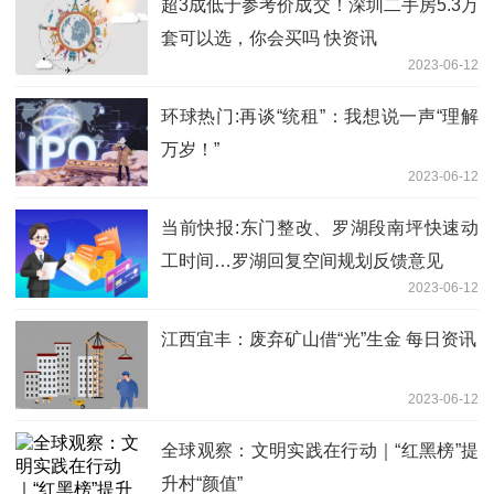
超3成低于参考价成交！深圳二手房5.3万
套可以选，你会买吗 快资讯
2023-06-12
环球热门:再谈“统租”：我想说一声“理解
万岁！”
2023-06-12
当前快报:东门整改、罗湖段南坪快速动
工时间…罗湖回复空间规划反馈意见
2023-06-12
江西宜丰：废弃矿山借“光”生金 每日资讯
2023-06-12
全球观察：文明实践在行动｜“红黑榜”提
升村“颜值”