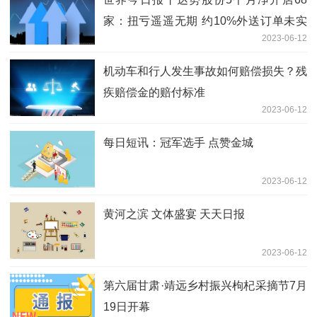
家：扭亏遥遥无期 约10%外送订单未实
2023-06-12
现“30分钟必达”
机动车和行人发生事故如何赔偿损失？残
疾赔偿金的赔付标准
2023-06-12
每日短讯：冠军选手 点赞金城
2023-06-12
黄河之滨 文体盛宴 天天日报
2023-06-12
第六届甘肃·靖远乡村振兴枸杞采摘节7月
19日开幕