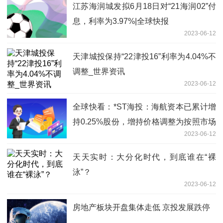
江苏海润城发拟6月18日对“21海润02”付
息，利率为3.97%|全球快报
2023-06-12
天津城投保持“22津投16”利率为4.04%不
调整_世界资讯
2023-06-12
全球快看：*ST海投：海航资本已累计增
持0.25%股份，增持价格调整为按照市场
2023-06-12
价格进行增持
天天实时：大分化时代，到底谁在“裸
泳”？
2023-06-12
房地产板块开盘集体走低 京投发展跌停