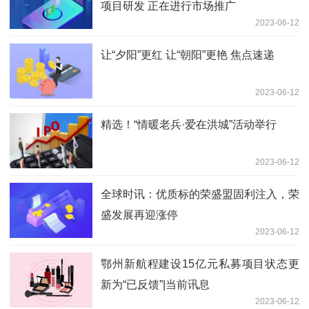
项目研发 正在进行市场推广
2023-06-12
让“夕阳”更红 让“朝阳”更艳 焦点速递
2023-06-12
精选！“情暖老兵·爱在洪城”活动举行
2023-06-12
全球时讯：优质标的荣盛盟固利注入，荣
盛发展再迎涨停
2023-06-12
鄂州新航程建设15亿元私募项目状态更
新为“已反馈”|当前讯息
2023-06-12