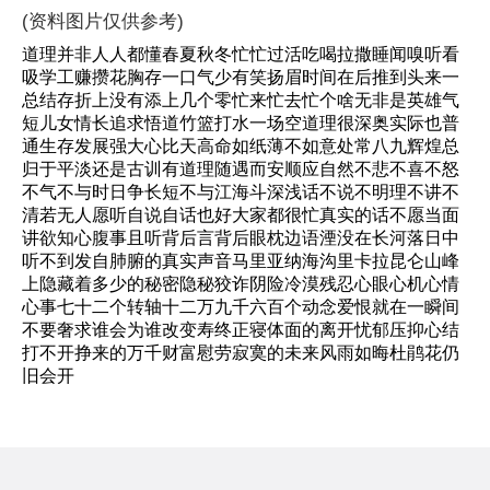
(资料图片仅供参考)
道理并非人人都懂春夏秋冬忙忙过活吃喝拉撒睡闻嗅听看
吸学工赚攒花胸存一口气少有笑扬眉时间在后推到头来一
总结存折上没有添上几个零忙来忙去忙个啥无非是英雄气
短儿女情长追求悟道竹篮打水一场空道理很深奥实际也普
通生存发展强大心比天高命如纸薄不如意处常八九辉煌总
归于平淡还是古训有道理随遇而安顺应自然不悲不喜不怒
不气不与时日争长短不与江海斗深浅话不说不明理不讲不
清若无人愿听自说自话也好大家都很忙真实的话不愿当面
讲欲知心腹事且听背后言背后眼枕边语湮没在长河落日中
听不到发自肺腑的真实声音马里亚纳海沟里卡拉昆仑山峰
上隐藏着多少的秘密隐秘狡诈阴险冷漠残忍心眼心机心情
心事七十二个转轴十二万九千六百个动念爱恨就在一瞬间
不要奢求谁会为谁改变寿终正寝体面的离开忧郁压抑心结
打不开挣来的万千财富慰劳寂寞的未来风雨如晦杜鹃花仍
旧会开