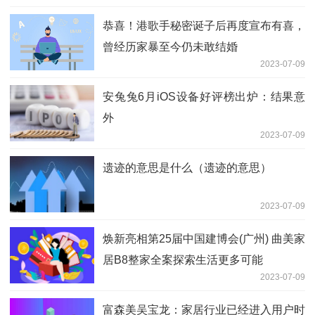
恭喜！港歌手秘密诞子后再度宣布有喜，
曾经历家暴至今仍未敢结婚
2023-07-09
安兔兔6月iOS设备好评榜出炉：结果意
外
2023-07-09
遗迹的意思是什么（遗迹的意思）
2023-07-09
焕新亮相第25届中国建博会(广州) 曲美家
居B8整家全案探索生活更多可能
2023-07-09
富森美吴宝龙：家居行业已经进入用户时