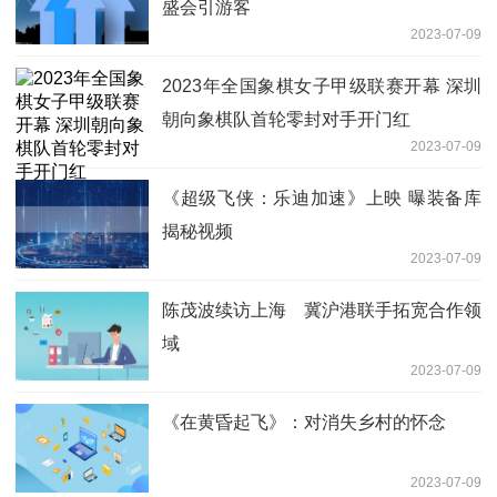
盛会引游客
2023-07-09
2023年全国象棋女子甲级联赛开幕 深圳
朝向象棋队首轮零封对手开门红
2023-07-09
《超级飞侠：乐迪加速》上映 曝装备库
揭秘视频
2023-07-09
陈茂波续访上海 冀沪港联手拓宽合作领
域
2023-07-09
《在黄昏起飞》：对消失乡村的怀念
2023-07-09