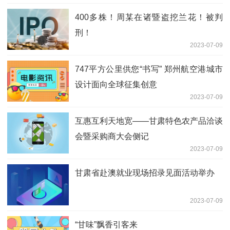
400多株！周某在诸暨盗挖兰花！被判
刑！
2023-07-09
747平方公里供您“书写” 郑州航空港城市
设计面向全球征集创意
2023-07-09
互惠互利天地宽——甘肃特色农产品洽谈
会暨采购商大会侧记
2023-07-09
甘肃省赴澳就业现场招录见面活动举办
2023-07-09
“甘味”飘香引客来