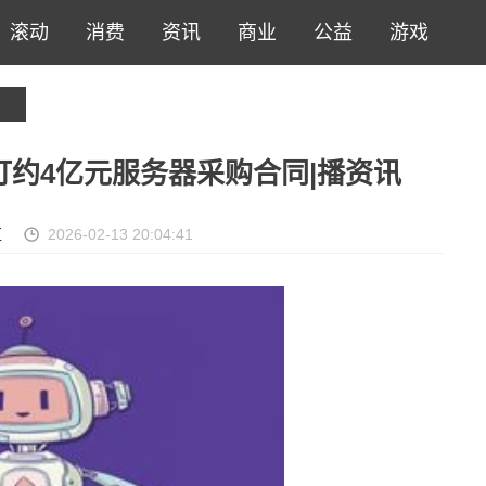
滚动
消费
资讯
商业
公益
游戏
)：签订约4亿元服务器采购合同|播资讯
汇
2026-02-13 20:04:41