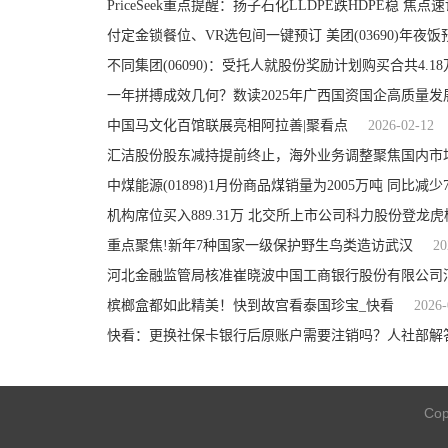
PriceSeek重点提醒：扬子石化LLDPE跌HDPE稳 焦点
付定金锁餐位、VR选包间一键预订 美团(03690)年夜
不同集团(06090)：受托人就股份奖励计划购买合共4.1
一年拼搏成效几何？数读2025年广西国资国企高质量发
中国马文化百馆联展亮相阿拉善|聚看点
2026-02-12
汇洁股份股东减持提前终止，海外业务调整聚焦国内市
中煤能源(01898)1月份商品煤销量为2005万吨 同比减少7
机构席位买入889.31万 北交所上市公司科力股份登龙虎
重点聚焦!新年7种国家一级保护野生鸟类造访武汉
20
河北金融监管局核准崔晓波中国工商银行股份有限公司
槟榔盒都如此精美！快到故宫看泰国珍宝_快看
2026-
快看：更换社保卡银行后原账户需要注销吗？人社部解
Cop