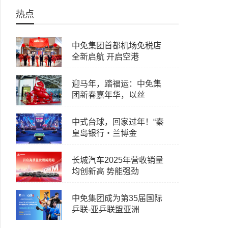
热点
中免集团首都机场免税店
全新启航 开启空港
迎马年，踏福运：中免集
团新春嘉年华，以丝
中式台球，回家过年！“秦
皇岛银行・兰博金
长城汽车2025年营收销量
均创新高 势能强劲
中免集团成为第35届国际
乒联-亚乒联盟亚洲