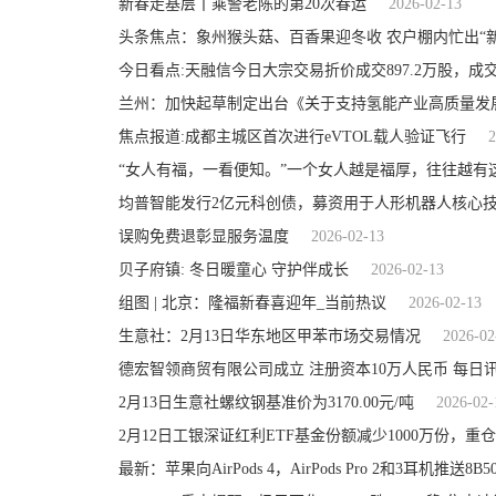
新春走基层丨乘警老陈的第20次春运
2026-02-13
头条焦点：象州猴头菇、百香果迎冬收 农户棚内忙出“
今日看点:天融信今日大宗交易折价成交897.2万股，成交额
兰州：加快起草制定出台《关于支持氢能产业高质量发
焦点报道:成都主城区首次进行eVTOL载人验证飞行
2
“女人有福，一看便知。”一个女人越是福厚，往往越有
均普智能发行2亿元科创债，募资用于人形机器人核心
误购免费退彰显服务温度
2026-02-13
贝子府镇: 冬日暖童心 守护伴成长
2026-02-13
组图 | 北京：隆福新春喜迎年_当前热议
2026-02-13
生意社：2月13日华东地区甲苯市场交易情况
2026-02
德宏智领商贸有限公司成立 注册资本10万人民币 每日
2月13日生意社螺纹钢基准价为3170.00元/吨
2026-02-
最新：苹果向AirPods 4，AirPods Pro 2和3耳机推送8B5