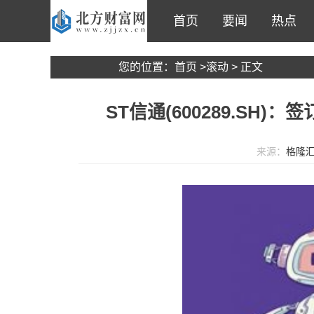
首页
要闻
热点
您的位置：
首页
>
滚动
> 正文
ST信通(600289.SH
来源：
格隆