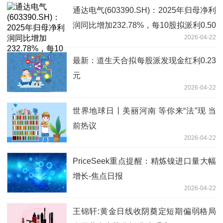
通达电气(603390.SH)：2025年归母净利
润同比增加232.78%，每10股拟派利0.50
2026-04-22
元
最新：道生天合拟每股派发现金红利0.23
元
2026-04-22
世界地球日丨美丽河南 等你来“法”现 当
前热议
2026-04-22
PriceSeek重点提醒：精炼镍进口量大幅
增长-焦点日报
2026-04-22
王锦轩:黄金日线收阴奠定短期偏弱格局