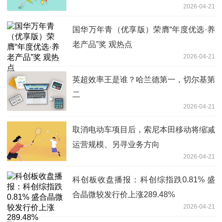
2026-04-21
国华万年青（优享版）荣膺“年度优选·养
老产品”奖 观热点
2026-04-21
英超效率王是谁？哈兰德第一，切尔基第
二
2026-04-21
取消电动车项目后，索尼本田移动将缩减
运营规模、另寻业务方向
2026-04-21
科创板收盘播报：科创综指跌0.81% 盛
合晶微较发行价上涨289.48%
2026-04-21