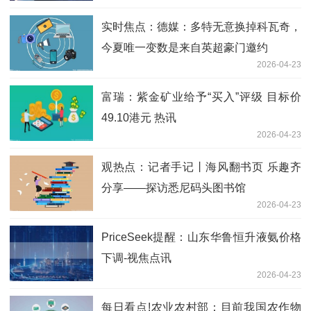
实时焦点：德媒：多特无意换掉科瓦奇，
今夏唯一变数是来自英超豪门邀约
2026-04-23
富瑞：紫金矿业给予“买入”评级 目标价
49.10港元 热讯
2026-04-23
观热点：记者手记丨海风翻书页 乐趣齐
分享——探访悉尼码头图书馆
2026-04-23
PriceSeek提醒：山东华鲁恒升液氨价格
下调-视焦点讯
2026-04-23
每日看点!农业农村部：目前我国农作物