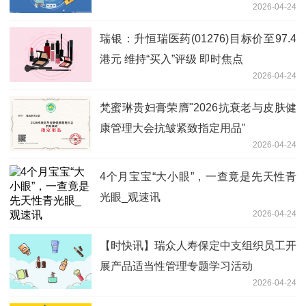
2026-04-24
瑞银：升恒瑞医药(01276)目标价至97.4
港元 维持“买入”评级 即时焦点
2026-04-24
梵蜜琳贵妇膏荣膺"2026抗衰老与皮肤健
康管理大会抗皱紧致指定用品"
2026-04-24
4个月宝宝“大小眼”，一查竟是先天性青
光眼_观速讯
2026-04-24
【时快讯】瑞众人寿保定中支组织员工开
展产品适当性管理专题学习活动
2026-04-24