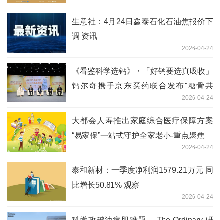
生意社：4月24日鑫泰石化石油焦报价下
调 资讯
2026-04-24
《看鉴科学选钙》・「好钙要选真吸收」
钙尔奇携手京东买药联合发布“糖骨共
2026-04-24
管”共识行动
大都会人寿推出家庭综合医疗保障方案
“易家保”一站式守护全家老小-重点聚焦
2026-04-24
泰和新材：一季度净利润1579.21万元 同
比增长50.81% 观察
2026-04-24
科学攻破油痘肌难题 ，The Ordinary 研