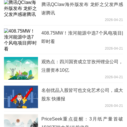
腾讯QClaw海外版发布 龙虾之父发声感
谢腾讯
2026-04-21
408.75MW！淮河能源中选7个风电项目|
即时看
2026-04-21
观热点：四川国资成立甘孜州锂业公司，
注册资本10亿
2026-04-21
名创优品入股皆可也文化艺术公司，成大
股东 快播报
2026-04-21
PriceSeek重点提醒：3月纸产量首破