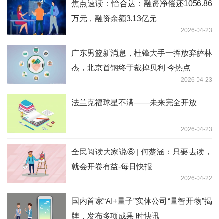
焦点速读：怡合达：融资净偿还1056.86
万元，融资余额3.13亿元
2026-04-23
广东男篮新消息，杜锋大手一挥放弃萨林
杰，北京首钢终于裁掉贝利 今热点
2026-04-23
法兰克福球星不满——未来完全开放
2026-04-23
全民阅读大家说⑥ | 何楚涵：只要去读，
就会开卷有益-每日快报
2026-04-22
国内首家“AI+量子”实体公司“量智开物”揭
牌，发布多项成果 时快讯