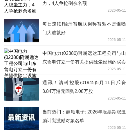
力，4人争抢剩余名额
2026-05-11
每日速读!轻舟智航联创称智驾不是谁嗓
门大谁就好
2026-05-11
中国电力(02380)附属远达工程公司与山
东鲁电订立一份有关提供除尘设施的买卖
2026-05-11
合同 今日快讯
通讯！清科控股(01945)5月11日斥资
3.84万港元回购2.08万股
2026-05-11
当前热门：超颖电子: 2026年股票期权激
励计划激励对象名单
2026-05-11