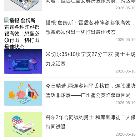
问题，但选址需要解决医保资质、跨区等
2026-05-10
很多问题，所以还得再等等
播报:詹姆斯：雷霆各种阵容都很高效，
想赢必须付出一切打出最佳状态
2026-05-10
米切尔35+10坎宁安27分三双 骑士主场
力克活塞
2026-05-10
今日精选:两连客闷平丢榜首，连胜强势
暂缓非坏事——广州蒲公英陷双重困局
2026-05-10
科尔2年合同续约勇士 和库里师徒二人保
持同进退
2026-05-10