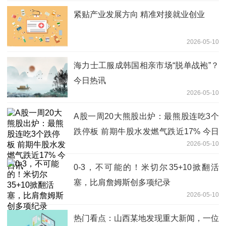
紧贴产业发展方向 精准对接就业创业
2026-05-10
海力士工服成韩国相亲市场“脱单战袍”？
今日热讯
2026-05-10
A股一周20大熊股出炉：最熊股连吃3个
跌停板 前期牛股水发燃气跌近17% 今日
2026-05-10
讯
0-3，不可能的！米切尔35+10掀翻活
塞，比肩詹姆斯创多项纪录
2026-05-10
热门看点：山西某地发现重大新闻，一位