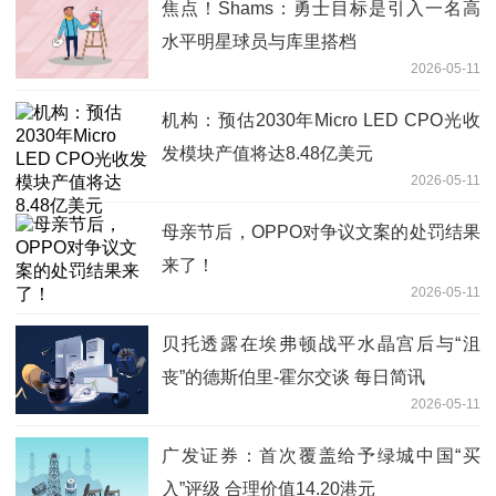
焦点！Shams：勇士目标是引入一名高
水平明星球员与库里搭档
2026-05-11
机构：预估2030年Micro LED CPO光收
发模块产值将达8.48亿美元
2026-05-11
母亲节后，OPPO对争议文案的处罚结果
来了！
2026-05-11
贝托透露在埃弗顿战平水晶宫后与“沮
丧”的德斯伯里-霍尔交谈 每日简讯
2026-05-11
广发证券：首次覆盖给予绿城中国“买
入”评级 合理价值14.20港元