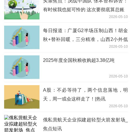
头条焦点：决战中国队 张本智和诉苦：
有时候我也挺可怜的 这次要彻底算总账
2026-05-10
每日报道：广厦G2半场压制山西！胡金
秋+替补回暖，三分精准，山西2小外低
2026-05-10
迷
2025年度全国秋粮收购超3.38亿吨
2026-05-10
A股：不必等待了，两个信息落地，明
天，周一或会这样走了！|热讯
2026-05-10
俄私营航天企业拟建超轻型火箭发射场_
焦点短讯