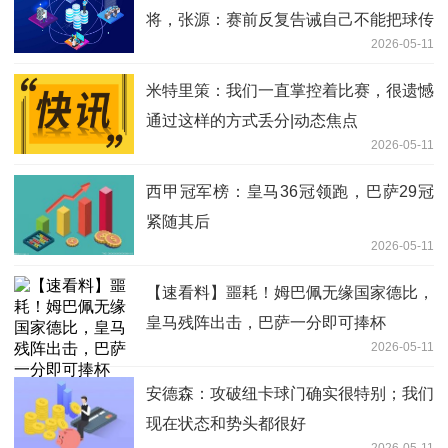
将，张源：赛前反复告诫自己不能把球传
2026-05-11
给老队友
米特里策：我们一直掌控着比赛，很遗憾
通过这样的方式丢分|动态焦点
2026-05-11
西甲冠军榜：皇马36冠领跑，巴萨29冠
紧随其后
2026-05-11
【速看料】噩耗！姆巴佩无缘国家德比，
皇马残阵出击，巴萨一分即可捧杯
2026-05-11
安德森：攻破纽卡球门确实很特别；我们
现在状态和势头都很好
2026-05-11