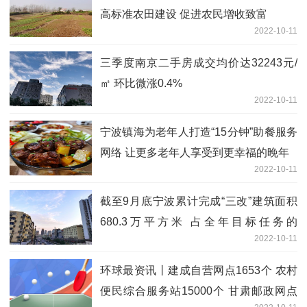
高标准农田建设 促进农民增收致富
2022-10-11
三季度南京二手房成交均价达32243元/
㎡ 环比微涨0.4%
2022-10-11
宁波镇海为老年人打造“15分钟”助餐服务
网络 让更多老年人享受到更幸福的晚年
2022-10-11
截至9月底宁波累计完成“三改”建筑面积
680.3万平方米 占全年目标任务的
2022-10-11
111.3%
环球最资讯丨建成自营网点1653个 农村
便民综合服务站15000个 甘肃邮政网点