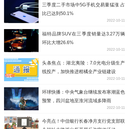
三季度二手市场中5G手机交易量猛涨 占
比已达到50.1%
2022-10-11
福特品牌SUV在三季度销量达3.27万辆
环比大增26.6%
2022-10-11
头条焦点：湖北夷陵：7.0光电分级生产
线投产，加快推进柑橘全产业链建设
2022-10-11
环球快播：中央气象台继续发布寒潮蓝色
预警，四川盆地至淮河流域多降雨
2022-10-11
今亮点！中信银行长春净月支行党支部联