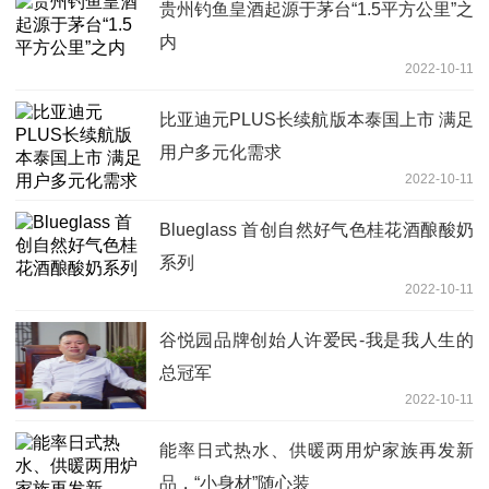
贵州钓鱼皇酒起源于茅台“1.5平方公里”之
内
2022-10-11
比亚迪元PLUS长续航版本泰国上市 满足
用户多元化需求
2022-10-11
Blueglass 首创自然好气色桂花酒酿酸奶
系列
2022-10-11
谷悦园品牌创始人许爱民-我是我人生的
总冠军
2022-10-11
能率日式热水、供暖两用炉家族再发新
品，“小身材”随心装