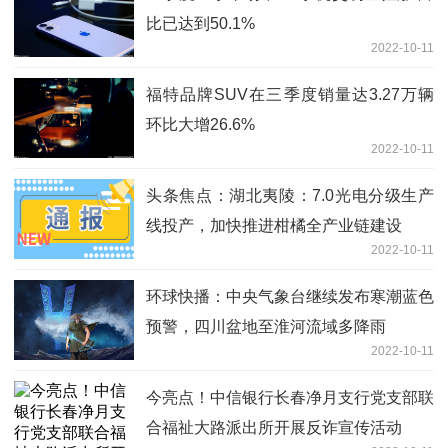
比已达到50.1%
2022-10-11
福特品牌SUV在三季度销量达3.27万辆
环比大增26.6%
2022-10-11
头条焦点：湖北夷陵：7.0光电分级生产
线投产，加快推进柑橘全产业链建设
2022-10-11
环球快播：中央气象台继续发布寒潮蓝色
预警，四川盆地至淮河流域多降雨
2022-10-11
今亮点！中信银行长春净月支行党支部联
合福祉大路派出所开展反诈宣传活动