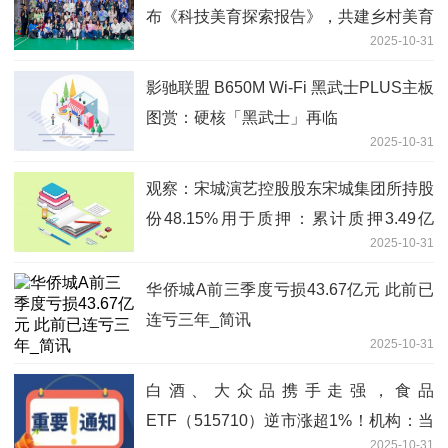
布《科技美育探索报告》，共建乡村美育
2025-10-31
新生态
影驰联盟 B650M Wi-Fi 黑武士PLUS主板
图赏：硬核「黑武士」再临
2025-10-31
观察：宋城演艺控股股东宋城集团所持股
份48.15%用于质押：累计质押3.49亿
2025-10-31
股，上半年营利双降
华侨城A前三季度亏损43.67亿元 此前已
连亏三年_简讯
2025-10-31
白酒、大众品携手走强，食品
ETF（515710）逆市涨超1%！机构：当
2025-10-31