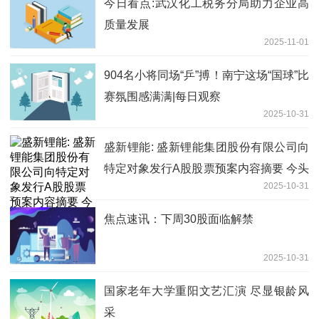
今日看点:武汉化工税务分局助力企业高
质量发展
2025-11-01
904名小将同场“乒”搏！南宁这场“国球”比
赛氛围感满满|每日观察
2025-10-31
盛新锂能: 盛新锂能集团股份有限公司向
特定对象发行A股股票预案内容摘要 今头
2025-10-31
条
焦点速讯：下周30股面临解禁
2025-10-31
国家老年大学重阳文艺汇演 尽显银龄风
采