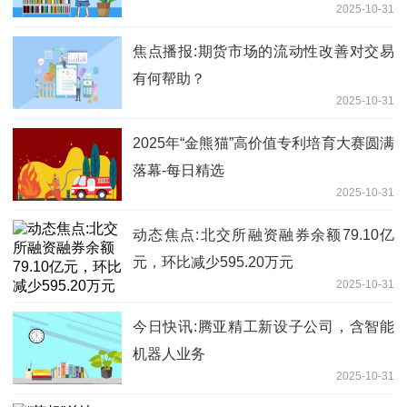
2025-10-31
盛、联特科技、中际旭创、长飞光纤跌超
3%-资讯
焦点播报:期货市场的流动性改善对交易
有何帮助？
2025-10-31
2025年“金熊猫”高价值专利培育大赛圆满
落幕-每日精选
2025-10-31
动态焦点:北交所融资融券余额79.10亿
元，环比减少595.20万元
2025-10-31
今日快讯:腾亚精工新设子公司，含智能
机器人业务
2025-10-31