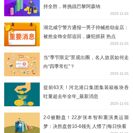
持全胜，将挑战巴黎阿森纳
2025-11-01
湖北咸宁警方通报一男子持械抢劫金店：
被抢金饰全部追回，嫌犯抓获 热点
2025-11-01
当“季节限定”景观出圈，名人故居如何走
向“四季常红”？
2025-11-01
提前63天！河北港口集团集装箱板块吞
吐量超去年全年_最新消息
2025-11-01
2-0被翻盘！22岁张本智和重演奥运噩
梦：决胜盘曾10-6领先 人懵了|每日快看