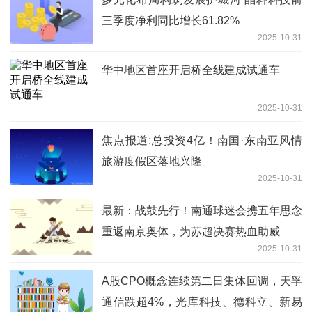
三季度净利同比增长61.82%
2025-10-31
华中地区首座开启桥全线建成试通车
2025-10-31
焦点报道:总投资4亿！南国·东南亚风情
旅游度假区落地兴隆
2025-10-31
最新：战鼓先行！南通球迷会携五年思念
重返南京奥体，为苏超决赛热血助威
2025-10-31
A股CPO概念连续第二日集体回调，天孚
通信跌超4%，光库科技、德科立、新易