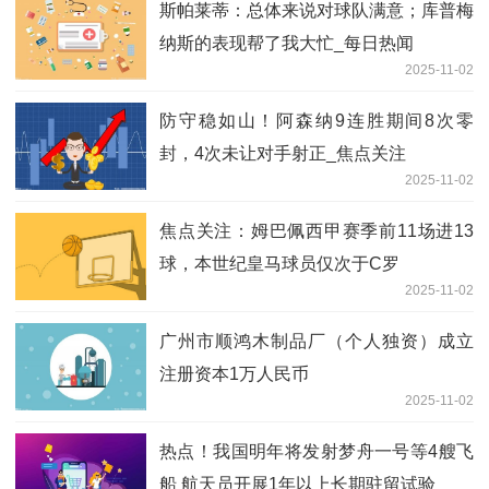
斯帕莱蒂：总体来说对球队满意；库普梅
纳斯的表现帮了我大忙_每日热闻
2025-11-02
防守稳如山！阿森纳9连胜期间8次零
封，4次未让对手射正_焦点关注
2025-11-02
焦点关注：姆巴佩西甲赛季前11场进13
球，本世纪皇马球员仅次于C罗
2025-11-02
广州市顺鸿木制品厂（个人独资）成立
注册资本1万人民币
2025-11-02
热点！我国明年将发射梦舟一号等4艘飞
船 航天员开展1年以上长期驻留试验