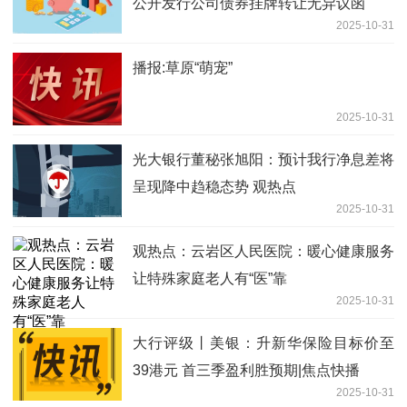
公开发行公司债券挂牌转让无异议函
2025-10-31
播报:草原“萌宠”
2025-10-31
光大银行董秘张旭阳：预计我行净息差将
呈现降中趋稳态势 观热点
2025-10-31
观热点：云岩区人民医院：暖心健康服务
让特殊家庭老人有“医”靠
2025-10-31
大行评级丨美银：升新华保险目标价至
39港元 首三季盈利胜预期|焦点快播
2025-10-31