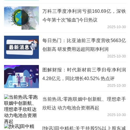
万科三季度净利润亏损160.69亿，深铁
今年第十次“输血”|今日热议
2025-10-30
每日热门：比亚迪前三季度营收5663亿
创新高 研发费用远超同期净利润
2025-10-30
图解财报：时代新材前三季归母净利润
4.28亿元，同比增长40.52% 热点评
2025-10-30
当前热讯:零跑联姻中创新航、理想牵手
欣旺达 动力电池合资潮再起
2025-10-30
[快讯]田中精机:关于持股5%以上股东减