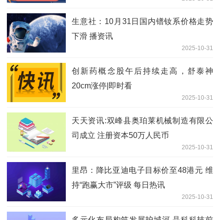
前或是行业底部配置良机
生意社：10月31日国内镨钕系价格走势
下滑 播资讯
2025-10-31
创新药概念股午后持续走高，舒泰神
20cm涨停|即时看
2025-10-31
天天资讯:双峰县奥珀莱机械制造有限公
司成立 注册资本50万人民币
2025-10-31
里昂：降比亚迪电子目标价至48港元 维
持“跑赢大市”评级 每日热讯
2025-10-31
多元化布局构筑发展护城河 晶科科技前