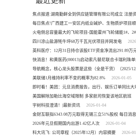
最近更新
焦点报道:湖南勤鲜全到供应链管理有限公司成立 注册资
每日焦点!广西建工一安区内纸业碱炉、生物质炉项目顺
火电侧总容量最大的飞轮项目-国能霍州飞轮储能1#、2
四川凉山盐源牦牛坪68万千瓦光伏项目并网发电
2026
英科医疗：12月31日持仓该股ETF资金净流出291.89万元
导航概念，核心龙头股票是这些（全是干货）（2025/12/
美联储1月维持利率不变的概率为82.8%
2026-01-05
即时看！美团：元旦消费报告，出行、娱乐订单同比大
美国解除加勒比海空域限制 多家航司恢复该地区航班
宇树科技澄清！|最新资讯
2026-01-04
金财互联拟6343.08万元取得无锡三立51%股权 每日消
2026年元旦假期国内出游1.42亿人次
2026-01-04
科大讯飞: 公司章程（2025年12月）内容摘要
2026-01