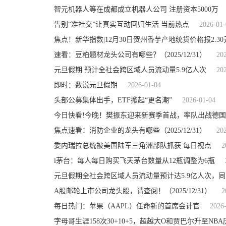
智元机器人等在成都成立机器人公司 注册资本5000万
告别“准社交”让真实互动回归生活 当前热点
2026-01-
焦点！新华指数|12月30日贺州香芋产地统货价格报2.30元
速看：豆粕题材龙头公司有哪些？（2025/12/31）
20
元旦假期 预计全社会跨区域人员流动量5.9亿人次
20
即时：数说元旦假期
2026-01-04
头部公募集体出手，ETF掀起“更名潮”
2026-01-04
今日快看!今晚！樊振东迎来新赛季首战，率队出战德
焦点速看：消防企业的龙头有哪些（2025/12/31）
20
委内瑞拉总统被美国陆军三角洲部队抓获 每日视点
2
i茅台：每人每日购买飞天茅台数量从12瓶调整为6瓶
元旦假期全社会跨区域人员流动量预计达5.9亿人次，同比
A股邮轮上市公司龙头股，请查阅！（2025/12/31）
2
每日热门：苹果（AAPL）任命新的首席会计官
2026
字母哥生涯158次30+10+5，超越大O和贾巴尔升至NB