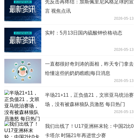
先反击再终结：加斯佩里尼风格足球的宣
言 视焦点讯
2026-05-13
实时：5月13日国内硫酸钾价格动态
2026-05-13
一直都很好奇刘涛的面相，昨天专门拿去
给懂这些的奶奶瞧瞧|每日消息
2026-05-13
半场21+11，正负值21，文班亚马统治赛
场，没有被森林狼队员激怒 每日热门
2026-05-13
我们出线了！U17亚洲杯末轮：中国2比0
卡塔尔 时隔21年再进世少赛