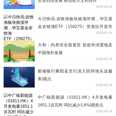
企业到塔发展 推动双方互利合作
2026-05-14
今日快讯:农牧渔板块掀涨停潮，华宝基
金农牧渔ETF（159275）突发拉升逆市
2026-05-14
上探1.29%！机构高呼悲观预期或逐步扭
转
大和：内房非全面复苏 首选华润置地及
中国海外发展
2026-05-14
邮储银行舞阳县支行深入田间地头送服
务|视点
2026-05-14
中广核新能源（01811.HK）4月发电量
1651.1吉瓦时 同比减少1.6%|观焦点
2026-05-14