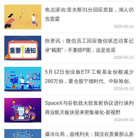
焦点滚动:里夫斯31分回应质疑，湖人仍
负雷霆
2026-05-13
快资讯：微信员工回应微信状态访客记
录“截图”：不要瞎P图，这是造谣
2026-05-13
5月12日创业板ETF工银基金份额减少
280万份，重仓股宁德时代、中际旭创、
2026-05-13
新易盛
SpaceX与谷歌就火箭发射协议进行谈判
商业航天板块迎来密集催化-新视野
2026-05-13
爆冷出局，兹维列夫：我没在质量那么差