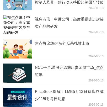
控制人及其一致行动人持股比例因可转债
2026-05-13
转股被动稀释触及1%整数倍的公告
视焦点讯！中微公司：高度重视先进封装
类产品的研发
2026-05-13
焦点热议:海州头茬瓜果扎堆上市
2026-05-13
NCE平台:通胀升温施压贵金属市场_焦点
短讯
2026-05-13
PriceSeek提醒：LME5月13日锡库存减
少115吨 每日动态
2026-05-13