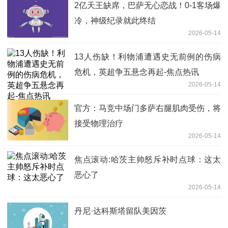
2亿天王缺席，巴萨无心恋战！0-1客场爆
冷，神级纪录就此终结
2026-05-14
13人伤缺！利物浦遭遇史无前例的伤病
危机，英超争五悬念再起-焦点热讯
2026-05-14
官方：马竞中场门多萨右腿肌肉受伤，将
接受物理治疗
2026-05-14
焦点滚动:哈茨主帅怒斥补时点球：这太
恶心了
2026-05-14
丹尼·达科斯塔留队美因茨