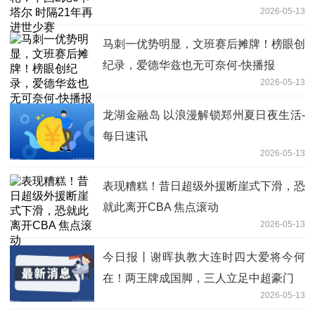
2026-05-13
马刺一优势明显，文班赛后摊牌！榜眼创
纪录，爱德华兹也无可奈何-快播报
2026-05-13
龙湖金融岛 以浪漫解锁郑州夏日夜生活-
每日速讯
2026-05-13
表现糟糕！昔日超级外援断崖式下滑，恐
就此离开CBA 焦点滚动
2026-05-13
今日报丨谢晖执教大连时四大爱将今何
在！两王牌成国脚，三人立足中超豪门
2026-05-13