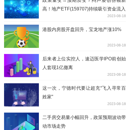
政策量变→预期质变？闷声屡创份额新
高！地产ETF(159707)持续吸引资金流入
2023-08-18
港股内房股开盘回升，宝龙地产涨10%
2023-08-18
后来者上位实控人，速迈医学IPO前创始
人套现1亿撤离
2023-08-18
这一次，宁德时代要让超充“飞入寻常百
姓家”
2023-08-18
二手房交易量小幅回升，政策预期波动带
动市场走势