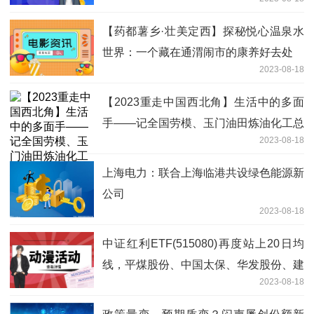
【药都薯乡·壮美定西】探秘悦心温泉水
世界：一个藏在通渭闹市的康养好去处
2023-08-18
【2023重走中国西北角】生活中的多面
手——记全国劳模、玉门油田炼油化工总
2023-08-18
厂联合运行一部班长文盛
上海电力：联合上海临港共设绿色能源新
公司
2023-08-18
中证红利ETF(515080)再度站上20日均
线，平煤股份、中国太保、华发股份、建
2023-08-18
发股份、马钢股份均涨超2%