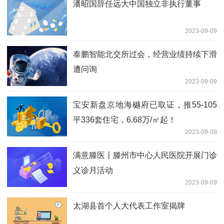
潘昭国辞任远大中国独立非执行董事
2023-09-09
泰鹏智能北交所过会，经营业绩持续下滑
遭问询
2023-09-09
宝安新盘京地海樾府已取证，推55-105
平336套住宅，6.68万/㎡起！
2023-09-09
满意滕医丨滕州市中心人民医院开展门诊
义诊月活动
2023-09-09
太湖县首个人大代表工作室揭牌