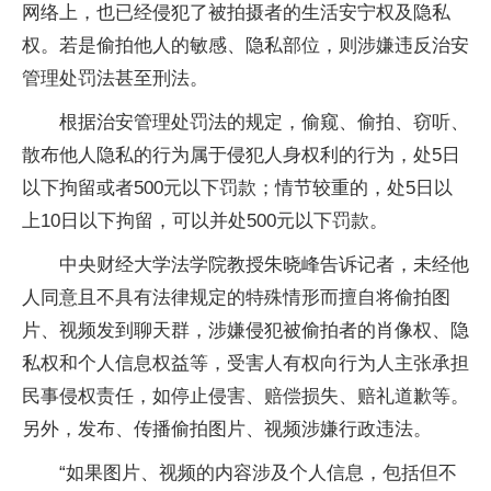
网络上，也已经侵犯了被拍摄者的生活安宁权及隐私
权。若是偷拍他人的敏感、隐私部位，则涉嫌违反治安
管理处罚法甚至刑法。
根据治安管理处罚法的规定，偷窥、偷拍、窃听、
散布他人隐私的行为属于侵犯人身权利的行为，处5日
以下拘留或者500元以下罚款；情节较重的，处5日以
上10日以下拘留，可以并处500元以下罚款。
中央财经大学法学院教授朱晓峰告诉记者，未经他
人同意且不具有法律规定的特殊情形而擅自将偷拍图
片、视频发到聊天群，涉嫌侵犯被偷拍者的肖像权、隐
私权和个人信息权益等，受害人有权向行为人主张承担
民事侵权责任，如停止侵害、赔偿损失、赔礼道歉等。
另外，发布、传播偷拍图片、视频涉嫌行政违法。
“如果图片、视频的内容涉及个人信息，包括但不