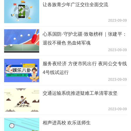
让各族青少年广泛交往全面交流
2023-09-09
心系国防·守护北疆·致敬榜样｜张建平：
退役不褪色 热血铸军魂
2023-09-09
服务夜经济 方便市民出行 夜间公交专线
4号线试运行
2023-09-09
交通运输系统推进疑难工单清零攻坚
2023-09-09
相声进高校 欢乐送师生