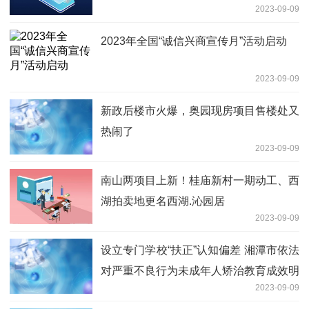
2023-09-09
2023年全国“诚信兴商宣传月”活动启动
2023-09-09
新政后楼市火爆，奥园现房项目售楼处又
热闹了
2023-09-09
南山两项目上新！桂庙新村一期动工、西
湖拍卖地更名西湖.沁园居
2023-09-09
设立专门学校“扶正”认知偏差 湘潭市依法
对严重不良行为未成年人矫治教育成效明
2023-09-09
显