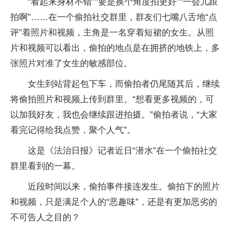
“看起来身材不错”“要是换个角度拍更好”“一会儿跟
拍啊”……在一个偷拍社交群里，群友们七嘴八舌地“点
评”着照片和视频，主角是一名穿着短裙的女生。从照
片和视频可以看出，偷拍的地点是在拥挤的地铁上，多
张照片对准了女生的敏感部位。
女生到站背起包下车，而偷拍者仍尾随其后，继续
将偷拍照片和视频上传到群里。“想看更多视频的，可
以加我好友，我也会继续跟进拍摄。”偷拍者说，“大家
看完记得给我点赞，聚个人气”。
这是《法治日报》记者近日“潜水”在一个偷拍社交
群里看到的一幕。
近段时间以来，偷拍事件接连发生。偷拍下的照片
和视频，只是满足个人的“恶趣味”，还是有更加恶劣的
不可告人之目的？