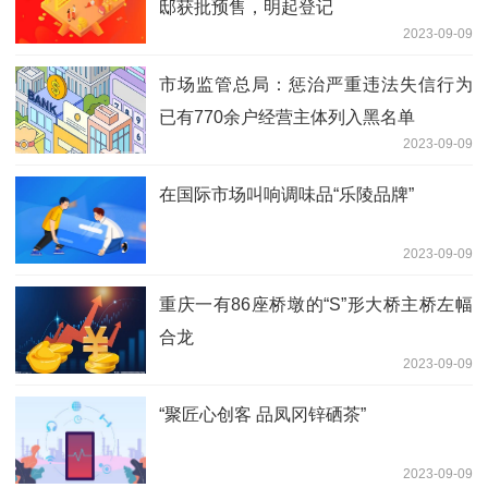
邸获批预售，明起登记
2023-09-09
市场监管总局：惩治严重违法失信行为
已有770余户经营主体列入黑名单
2023-09-09
在国际市场叫响调味品“乐陵品牌”
2023-09-09
重庆一有86座桥墩的“S”形大桥主桥左幅
合龙
2023-09-09
“聚匠心创客 品凤冈锌硒茶”
2023-09-09