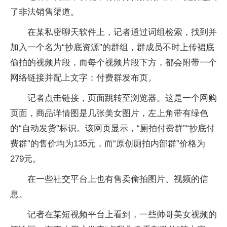
了非法销售渠道。
在某私密聊天软件上，记者通过词组检索，找到并
加入一个名为“抄底资源”的群组，群成员不时上传裙底
偷拍的视频片段，而每个视频片段下方，都会附带一个
网络链接并配上文字：付费群发布页。
记者点击链接，页面跳转至浏览器。这是一个网购
页面，商品详情图是几张美女图片，左上角带有绿色
的“自动发货”标识。该网页显示，“厕拍付费群”“抄底付
费群”的售价均为135元，而“原创厕拍内部群”价格为
279元。
在一些社交平台上也有售卖偷拍图片、视频的信
息。
记者在某短视频平台上看到，一些帅哥美女视频的