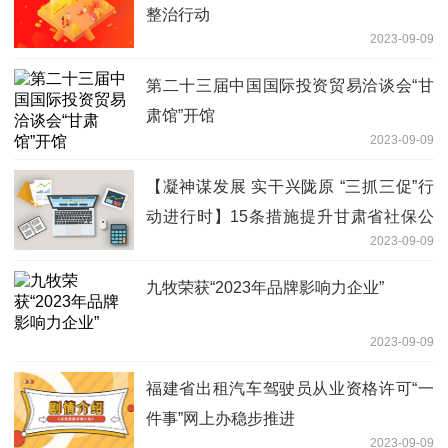
整治行动
2023-09-09
第二十三届中国国际投资贸易洽谈会“甘
肃馆”开馆
2023-09-09
【凝神谋发展 实干兴陇原 “三抓三促”行
动进行时】15条措施提升甘肃省社保公
2023-09-09
共服务水平
九牧荣获“2023年品牌影响力企业”
2023-09-09
福建省出租汽车驾驶员从业资格许可“一
件事”网上办稳步推进
2023-09-09