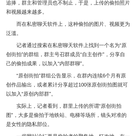
追捧，群主和管理员也不制止，于是，上传的偷拍照片
和视频越来越多。
而在私密聊天软件上，这种偷拍的图片、视频更为
泛滥。
记者通过搜索在私密聊天软件上找到一个名为“原
创街拍”的群组，群主号召群成员“自主创作”，分享自
己的偷拍成果，以加入“内部群聊”。
“原创街拍”群组公告显示，在群内连续6个月有原
创作品输出，或者累计分享超过100张原创街拍图就可
以加入“原创内部群”。
实际上，记者看到，群里上传的所谓“原创街拍
图”，大多是偷拍于地铁站、电梯等场所，镜头对准的
是女性的隐私部位。