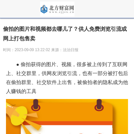
偷拍的图片和视频都去哪儿了？供人免费浏览引流或
网上打包售卖
时间：2023-09-09 13:22:02 来源：法治日报
● 偷拍获得的图片、视频，很多被上传到了互联网
上、社交群里，供网友浏览引流，也有一部分被打包后
在偷拍群里、社交软件上出售，被偷拍者的隐私成为他
人赚钱的工具