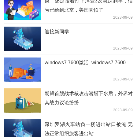
谈，还是接着打？拜登3次急踩刹车，信
号已给到北京，美国真怕了
2023-09-09
迎接新同学
2023-09-09
windows7 7600激活_windows7 7600
2023-09-09
朝鲜首艘战术核攻击潜艇下水后，外界对
其战力议论纷纷
2023-09-09
深圳罗湖火车站负一楼进出站口被淹 无
法正常组织旅客进出站