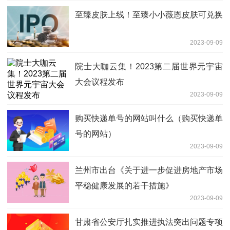
至臻皮肤上线！至臻小小薇恩皮肤可兑换
2023-09-09
院士大咖云集！2023第二届世界元宇宙
大会议程发布
2023-09-09
购买快递单号的网站叫什么（购买快递单
号的网站）
2023-09-09
兰州市出台《关于进一步促进房地产市场
平稳健康发展的若干措施》
2023-09-09
甘肃省公安厅扎实推进执法突出问题专项