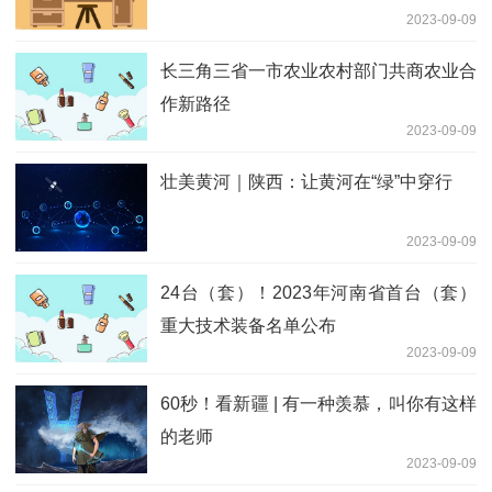
2023-09-09
长三角三省一市农业农村部门共商农业合
作新路径
2023-09-09
壮美黄河｜陕西：让黄河在“绿”中穿行
2023-09-09
24台（套）！2023年河南省首台（套）
重大技术装备名单公布
2023-09-09
60秒！看新疆 | 有一种羡慕，叫你有这样
的老师
2023-09-09