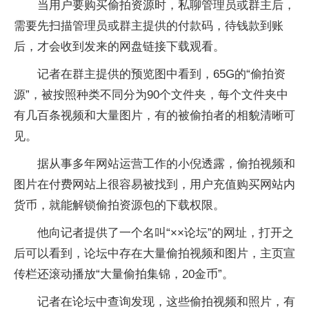
当用户要购买偷拍资源时，私聊管理员或群主后，
需要先扫描管理员或群主提供的付款码，待钱款到账
后，才会收到发来的网盘链接下载观看。
记者在群主提供的预览图中看到，65G的“偷拍资
源”，被按照种类不同分为90个文件夹，每个文件夹中
有几百条视频和大量图片，有的被偷拍者的相貌清晰可
见。
据从事多年网站运营工作的小倪透露，偷拍视频和
图片在付费网站上很容易被找到，用户充值购买网站内
货币，就能解锁偷拍资源包的下载权限。
他向记者提供了一个名叫“××论坛”的网址，打开之
后可以看到，论坛中存在大量偷拍视频和图片，主页宣
传栏还滚动播放“大量偷拍集锦，20金币”。
记者在论坛中查询发现，这些偷拍视频和照片，有