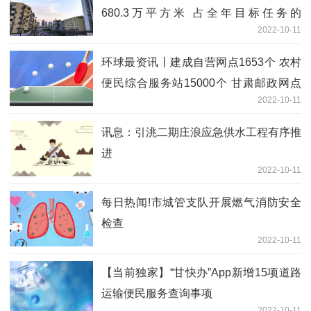
680.3万平方米 占全年目标任务的
2022-10-11
111.3%
环球最资讯丨建成自营网点1653个 农村
便民综合服务站15000个 甘肃邮政网点
2022-10-11
已实现乡镇和建制村全覆盖
讯息：引洮二期庄浪应急供水工程有序推
进
2022-10-11
每日热闻!市城管支队开展燃气消防安全
检查
2022-10-11
【当前独家】“甘快办”App新增15项道路
运输便民服务查询事项
2022-10-11