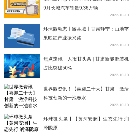
9月长城汽车销量9.36万辆
2022-10-10
环球微动态丨瞰县域丨甘肃静宁：山地苹
果映红产业振兴路
2022-10-10
焦点速讯：人报甘头条 | 甘肃新能源装机
占比突破50%
2022-10-10
世界微资讯！【喜迎二十大】甘肃：激活
科技创新的一池春水
2022-10-10
环球微头条丨【黄河安澜】生态先行 润
泽陇原