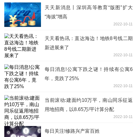
天天新消息丨深圳高等教育“版图”扩大
“海拔”增高
2022-10-11
天天看热讯：直达海边！地铁8号线二期
新进展来了
2022-10-11
每日消息!公寓下跌之谜！持续有公寓6
年，竟跌了25%
2022-10-11
当前滚动:建面约10万平，南山同乐征返
用地招商，以8.65万/平计算分配
2022-10-11
每日关注!修路兴产富百姓