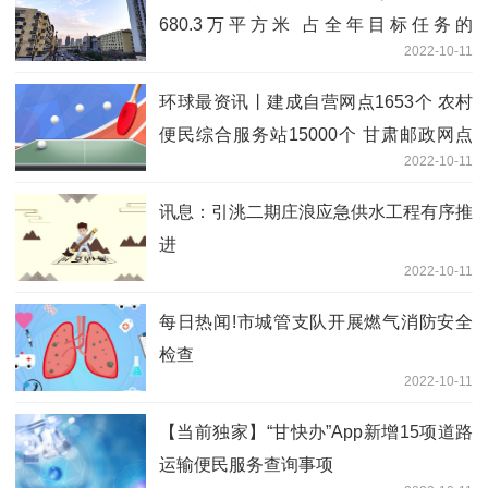
680.3万平方米 占全年目标任务的
2022-10-11
111.3%
环球最资讯丨建成自营网点1653个 农村
便民综合服务站15000个 甘肃邮政网点
2022-10-11
已实现乡镇和建制村全覆盖
讯息：引洮二期庄浪应急供水工程有序推
进
2022-10-11
每日热闻!市城管支队开展燃气消防安全
检查
2022-10-11
【当前独家】“甘快办”App新增15项道路
运输便民服务查询事项