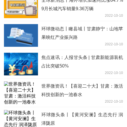
全球新消息丨海外增长加速同比涨64.7%
9月长城汽车销量9.36万辆
2022-10-10
环球微动态丨瞰县域丨甘肃静宁：山地苹
果映红产业振兴路
2022-10-10
焦点速讯：人报甘头条 | 甘肃新能源装机
占比突破50%
2022-10-10
世界微资讯！【喜迎二十大】甘肃：激活
科技创新的一池春水
2022-10-10
环球微头条丨【黄河安澜】生态先行 润
泽陇原