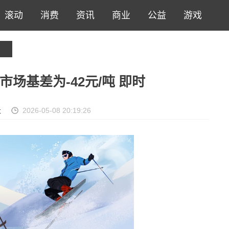
滚动
消费
资讯
商业
公益
游戏
市场基差为-42元/吨 即时
社
2026-05-08 20:19:26