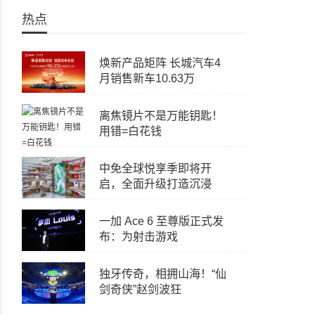
热点
焕新产品矩阵 长城汽车4
月销售新车10.63万
离焦镜片不是万能钥匙！
用错=白花钱
中免全球悦享季即将开
启，全面升级打造沉浸
一加 Ace 6 至尊版正式发
布：为射击游戏
独牙传奇，相拥山海！“仙
剑奇侠”赵剑波狂