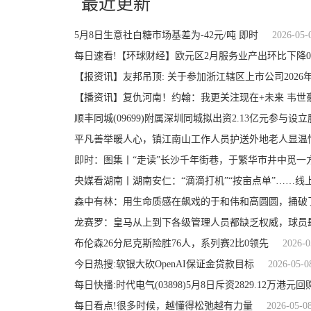
最近更新
5月8日生意社白糖市场基差为-42元/吨 即时
2026-05-
每日速看!【环球财经】欧元区2月服务业产出环比下降0.
【播资讯】复仇河南！约翰：我更关注现在+未来 韦世
顺丰同城(09699)附属深圳同城拟出资2.13亿元参与设
平凡善举暖人心，镇江南山工作人员护送外地老人显温
即时：图集丨“走读”长沙千年街巷，于繁华市井中觅一
央媒看湖南丨湖南安仁：“滴滴打机”“按亩点单”……线
森中有林：用生命质感在飙戏的于和伟和高圆圆，捅破
龙赛罗：皇马从上到下各级管理人员都缺乏权威，球员
布伦森26分尼克斯险胜76人，系列赛2比0领先
2026-0
今日热搜:软银大砍OpenAI保证金贷款目标
2026-05-0
每日快播:时代电气(03898)5月8日斥资2829.12万港元回购
每日看点!很多时候，越懂得松弛越有力量
2026-05-0