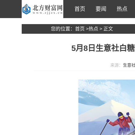
首页
要闻
热点
您的位置：
首页
>
热点
> 正文
5月8日生意社白糖
来源：
生意