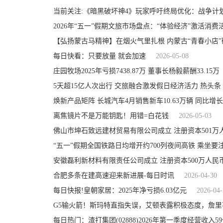
当前关注:《暗黑破坏神4》玩家呼吁终局优化：战争计
2026年“五一”假期文旅市场盘点：“体验经济”激活消费
【弘扬蒙古马精神】在烟火气里扎根 内蒙古“青春小店”
每日快看：只要放量 就会加速
2026-05-08
庄园牧场2025年亏损7438.87万 董事长杨毅薪酬33.15万
5天超15亿人次出行 交旅融合激发假日经济活力 热头条
焕新产品矩阵 长城汽车4月销售新车10.63万辆 同比增长6
离焦镜片不是万能钥匙！用错=白花钱
2026-05-03
佛山市坤石致远建材贸易有限公司成立 注册资本501万
“五一”假期全国铁路日均增开约700列夜间高铁 乘坐要
安徽磊利新材料有限责任公司成立 注册资本500万人民
合肥多条在建高速迎来新进展-每日时讯
2026-04-30
每日快报!皇朝家居：2025年净亏损6.03亿元
2026-04-
G5输火箭！斯玛特直指失误，艾顿表露积极态度，詹里
每日热门：渣打集团(02888)2026年第一季度经营收入5