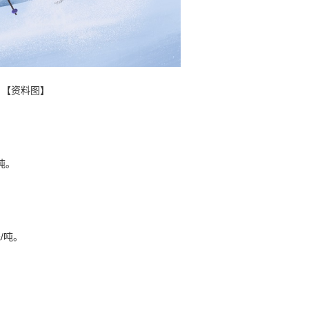
【资料图】
吨。
元/吨。