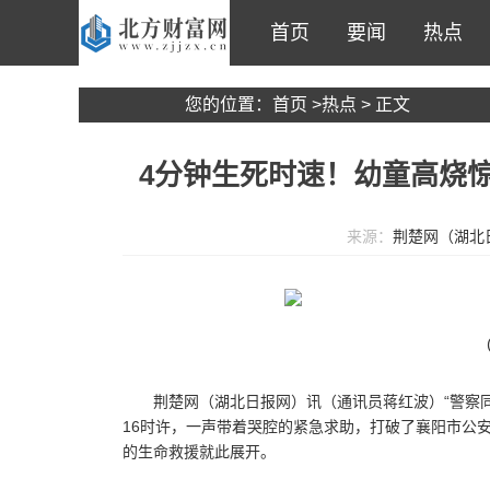
首页
要闻
热点
您的位置：
首页
>
热点
> 正文
4分钟生死时速！幼童高烧惊
来源：
荆楚网（湖北
荆楚网（湖北日报网）讯（通讯员蒋红波）“警察同
16时许，一声带着哭腔的紧急求助，打破了襄阳市公
的生命救援就此展开。