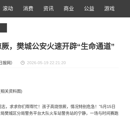
滚动
消费
资讯
商业
公益
游戏
厥，樊城公安火速开辟“生命通道”
日报网）
2026-05-19 22:21:20
(相关资料图)
志，求求你们帮帮忙！孩子高烧惊厥，情况特别危急！”5月15日
安局樊城区分局警务平台大队火车站警务站的宁静，一场与时间赛跑