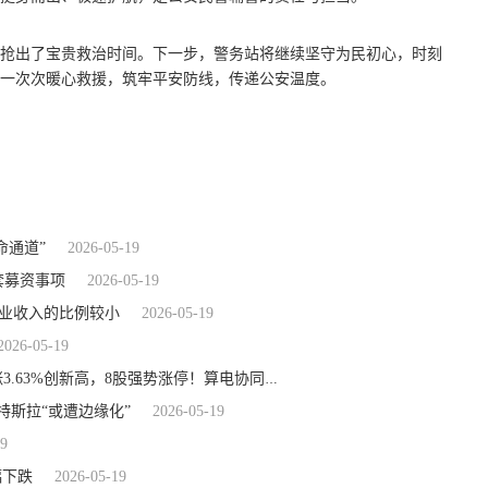
抢出了宝贵救治时间。下一步，警务站将继续坚守为民初心，时刻
一次次暖心救援，筑牢平安防线，传递公安温度。
命通道”
2026-05-19
套募资事项
2026-05-19
体营业收入的比例较小
2026-05-19
2026-05-19
2026-05-19
“光”调整，“电”防御！华宝基金电力ETF（159146）收涨3.63%创新高，8股强势涨停！算电协同持续落地_头条焦点
特斯拉“或遭边缘化”
2026-05-19
19
幅下跌
2026-05-19