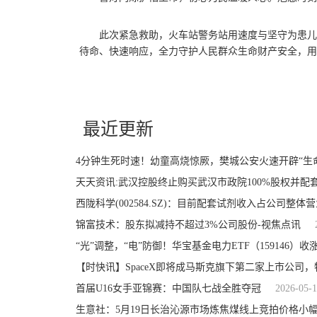
此次紧急救助，火车站警务站用速度与坚守为患儿
待命、快速响应，全力守护人民群众生命财产安全，用
关键词：
最近更新
4分钟生死时速！幼童高烧惊厥，樊城公安火速开辟“生
天天资讯:武汉控股终止购买武汉市政院100%股权并配
西陇科学(002584.SZ)：目前配套试剂收入占公司整
锦富技术：股东拟减持不超过3%公司股份-视焦点讯
【时快讯】SpaceX即将成马斯克旗下第二家上市公司，
首届U16女手亚锦赛：中国队七战全胜夺冠
2026-05-
生意社：5月19日长治沁源市场炼焦煤线上竞拍价格小