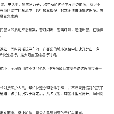
报警。电话中，她焦急万分，称年幼的孩子突发高烧惊厥，意识不
在城区繁忙的车流中，通行极其缓慢，根本无法快速抵达医院。看
警紧急求助。
民警立即启动应急预案，警灯闪烁、警笛呼啸，迅速出警，在确保
。
避让，同时灵活疏导车流，在密集的城市道路中快速开辟出一条
果断快速通行，最大限度压缩通行时间。
航下，全程仅用时不到4分钟，便将惊厥幼童安全送达襄阳市第一
长对接医护人员，帮忙快速办理急诊手续，并不断安抚慌乱的孩子
通道，孩子情况趋于稳定后，几名民警、辅警才悄然离开，返回岗
挺身而出、极速护航，是公安民警辅警的责任与担当。