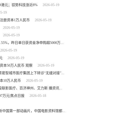
69港元；驭势科技涨近8%
2026-05-19
05-19
注册资本1万人民币
2026-05-19
2026-05-19
2026-05-19
2026-05-19
金银铜铝锂价格齐跌，有色金属ETF华夏（516650）跌2.55%，昨日单日获资金净申购超5000万元
2026-05-19
元
2026-05-19
本50万人民币 观察
2026-05-19
2026-05-19
85岁老人头晕乏力两个月，一查竟是肠道两处“埋雷”！紧密型城市医疗集团上下转诊“无缝对接”解难题
本10万人民币
2026-05-19
2026-05-19
5月18日科创医药ETF工银基金份额增加400万份，重仓股联影医疗、百济神州、艾力斯 播资讯
97万元|焦点日报
2026-05-18
要闻速递：纵览视频丨71岁老人花3000块买老胶片竟是新中国第一部动画片，中国电影资料馆都没有，他二话没说直接捐赠给国家