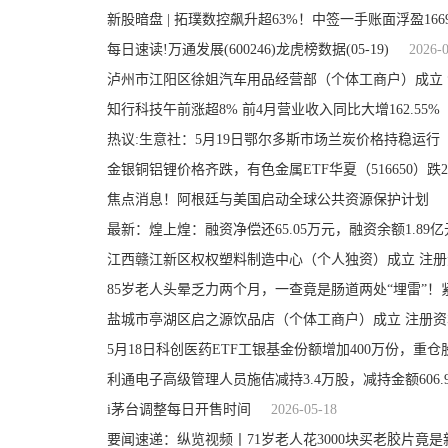
新股暗盘 | 拓璞数控飙升超63%！中签一手账面浮盈16
每日速读!万通发展(600246)龙虎榜数据(05-19)
2026-
泸州市江阳区徐姐汽车用品经营部（个体工商户）成立 
知行科技午前涨超8% 前4月营业收入同比大增162.55%
热议:生意社：5月19日鄂尔多斯市场兰炭价格持稳运行
焦点消息！阿根廷与美国启动全球公共资源保护计划
最新：煌上煌：融资净偿还65.05万元，融资余额1.89亿
江西赣江新区权权塑料制造中心（个人独资）成立 注册资
盐城市亭湖区启之源饮品店（个体工商户）成立 注册资
利通电子高级管理人员施佶减持3.4万股，减持金额606.
i茅台调整每日开售时间
2026-05-18