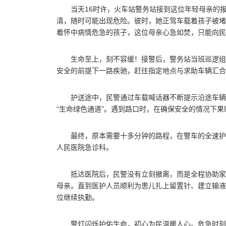
当天16时许，火车站警务站接到这位年轻母亲的
清，随时可能出现危险。彼时，她正驾车载着孩子被堵
着怀中病情危急的孩子，这位母亲心急如焚，只能向民
生命至上，刻不容缓！接警后，警务站当班巡逻组
安全的前提下一路疾驰，赶往指定地点与求助车辆汇合
护送途中，民警通过车载喊话器不断提示沿途车辆
“生命绿色通道”。遇到路口时，在确保安全的情况下
最终，原本需要十多分钟的路程，在警车的全速护
人民医院急诊科。
抵达医院后，民警没有立刻撤离，而是全程协助家
母亲。直到医护人员顺利为患儿扎上留置针、建立输液
位继续执勤。
警灯闪烁护佑生命，初心为民温暖人心。危急时刻