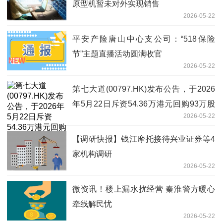
原型机暂未对外实现销售
2026-05-22
平安产险唐山中心支公司：“518保险
节”主题直播活动圆满收官
2026-05-22
第七大道(00797.HK)发布公告，于2026
年5月22日斥资54.36万港元回购93万股
2026-05-22
热点
【调研快报】钱江摩托接待兴业证券等4
家机构调研
2026-05-22
微资讯！楼上漏水扰经营 秦淮警方暖心
牵线解民忧
2026-05-22