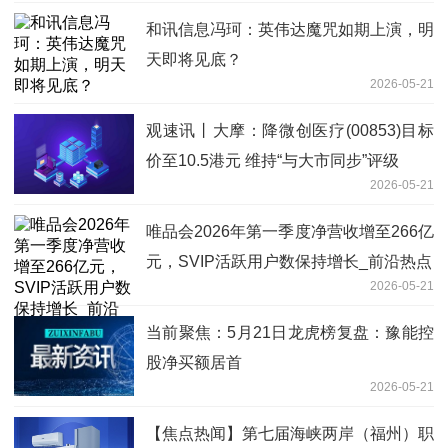
和讯信息冯珂：英伟达魔咒如期上演，明
天即将见底？
2026-05-21
观速讯丨大摩：降微创医疗(00853)目标
价至10.5港元 维持“与大市同步”评级
2026-05-21
唯品会2026年第一季度净营收增至266亿
元，SVIP活跃用户数保持增长_前沿热点
2026-05-21
当前聚焦：5月21日龙虎榜复盘：豫能控
股净买额居首
2026-05-21
【焦点热闻】第七届海峡两岸（福州）职