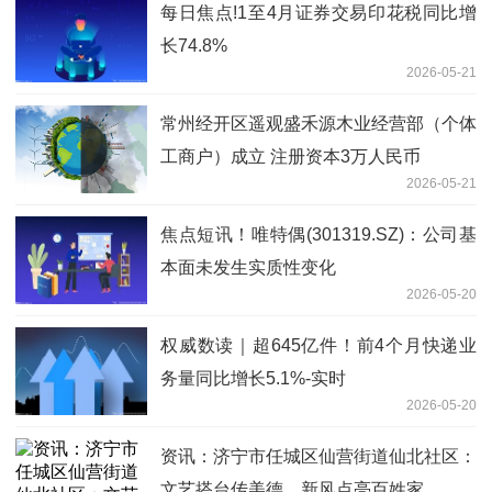
每日焦点!1至4月证券交易印花税同比增
长74.8%
2026-05-21
常州经开区遥观盛禾源木业经营部（个体
工商户）成立 注册资本3万人民币
2026-05-21
焦点短讯！唯特偶(301319.SZ)：公司基
本面未发生实质性变化
2026-05-20
权威数读｜超645亿件！前4个月快递业
务量同比增长5.1%-实时
2026-05-20
资讯：济宁市任城区仙营街道仙北社区：
文艺搭台传美德，新风点亮百姓家