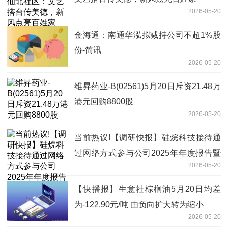
2026-05-20
金海通：南通华泓拟减持公司不超1%股
份-简讯
2026-05-20
维昇药业-B(02561)5月20日斥资21.48万
港元回购8800股
2026-05-20
当前热议!【调研快报】硅烷科技接待通
过网络方式参与公司2025年年度报告暨
2026-05-20
2026年一季度报告业绩说明会的投资者
调研
【快播报】生意社棕榈油5月20日均差
为-122.90元/吨 由负向扩大转为缩小
2026-05-20