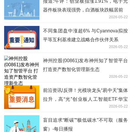
报道:午评：创业板指涨1.91%，电子元
器件板块表现强势，白酒板块跌幅居前
2026-05-22
不同集团盘中涨超6% 与Cyannova拟按
平等互利基准建立战略合作伙伴关系
2026-05-22
神州控股(00861)发布神州知了智管平台
打造资产数智化管理新生态
2026-05-22
前沿资讯!反弹！光模块龙头“易中天”集体
拉升，高“光”创业板人工智能ETF华宝
2026-05-22
（159363）上涨2%，资金连续增持！
盲目追求“断碳”“极低碳水”不可取（服务
窗）-每日播报