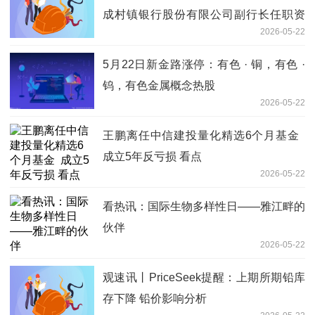
成村镇银行股份有限公司副行长任职资
2026-05-22
格-要闻
5月22日新金路涨停：有色 · 铜，有色 ·
钨，有色金属概念热股
2026-05-22
王鹏离任中信建投量化精选6个月基金
成立5年反亏损 看点
2026-05-22
看热讯：国际生物多样性日——雅江畔的
伙伴
2026-05-22
观速讯丨PriceSeek提醒：上期所期铅库
存下降 铅价影响分析