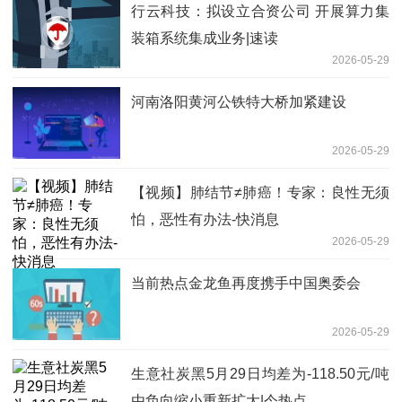
行云科技：拟设立合资公司 开展算力集
装箱系统集成业务|速读
2026-05-29
河南洛阳黄河公铁特大桥加紧建设
2026-05-29
【视频】肺结节≠肺癌！专家：良性无须
怕，恶性有办法-快消息
2026-05-29
当前热点金龙鱼再度携手中国奥委会
2026-05-29
生意社炭黑5月29日均差为-118.50元/吨
由负向缩小重新扩大|今热点