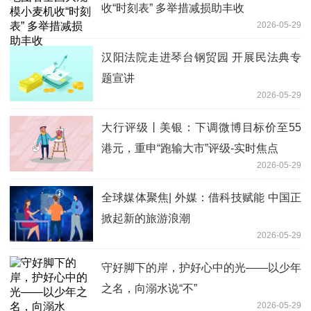
收“时刻表” 多举措减损助丰收
2026-05-29
汉阳法院走进琴台钢贸园 开展民法典专
题宣讲
2026-05-29
大行评级丨美银：下调微博目标价至55
港元，重申“跑输大市”评级-实时焦点
2026-05-29
全球媒体聚焦| 外媒：借科技赋能 中国正
掀起新的旅游浪潮
2026-05-29
守好脚下的岸，护好心中的光——以少年
之名，向溺水说“不”
2026-05-29