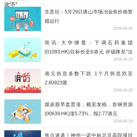
生意社：5月29日唐山市场冶金焦价格暂
稳运行
2026-05-29
简讯:大华继显：下调石药集团
(01093.HK)目标价至6港元 评级降至“沽
2026-05-29
出”
港元拆息多数下跌 1个月拆息跌至
2.60923厘
2026-05-29
煤炭股早盘普涨，截至发稿，首钢资源
(00639.HK)涨5.73%，报2.77港元
2026-05-29
焦点速递！神州一诺中标北京高院项目