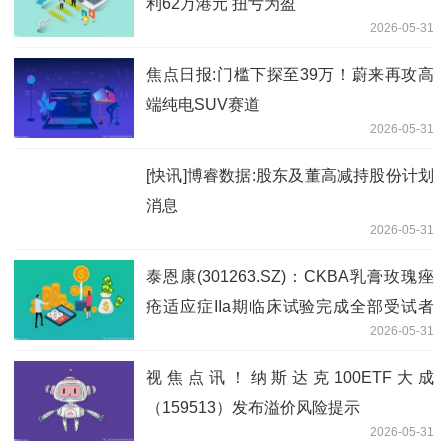
利62万港元 扭亏为盈
2026-05-31
焦点日报:门槛下探至39万！蔚来再攻高
端纯电SUV赛道
2026-05-31
[快讯]博睿数据:股东及董高减持股份计划
消息
2026-05-31
泰恩康(301263.SZ)：CKBA乳膏玫瑰痤
疮适应症IIa期临床试验完成全部受试者
2026-05-31
入组暨提前启动IIb期临床试验|每日时讯
视焦点讯！纳斯达克100ETF大成
（159513）发布溢价风险提示
2026-05-31