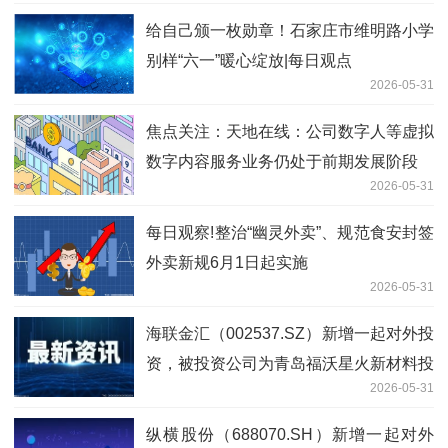
给自己颁一枚勋章！石家庄市维明路小学
别样“六一”暖心绽放|每日观点
2026-05-31
焦点关注：天地在线：公司数字人等虚拟
数字内容服务业务仍处于前期发展阶段
2026-05-31
每日观察!整治“幽灵外卖”、规范食安封签
外卖新规6月1日起实施
2026-05-31
海联金汇（002537.SZ）新增一起对外投
资，被投资公司为青岛福沃星火新材料投
2026-05-31
资合伙企业（有限合伙）
纵横股份（688070.SH）新增一起对外