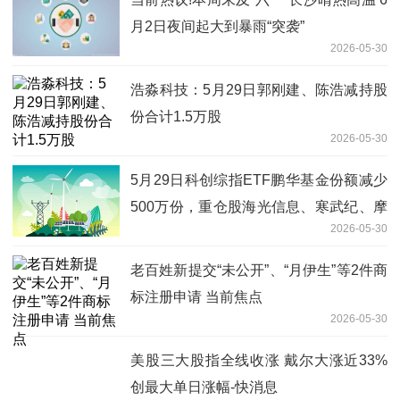
月2日夜间起大到暴雨“突袭”
2026-05-30
浩淼科技：5月29日郭刚建、陈浩减持股
份合计1.5万股
2026-05-30
5月29日科创综指ETF鹏华基金份额减少
500万份，重仓股海光信息、寒武纪、摩
2026-05-30
尔线程 热闻
老百姓新提交“未公开”、“月伊生”等2件商
标注册申请 当前焦点
2026-05-30
美股三大股指全线收涨 戴尔大涨近33%
创最大单日涨幅-快消息