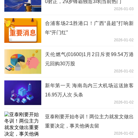
0射正，29岁锋霸独造3球|当前热门
2026-01-03
合浦客场2∶1胜港口！广西“县超”打响新
年“开门红”
2026-01-02
天伦燃气(01600)1月2日斥资99.54万港
元回购30万股
2026-01-02
新年第一天 海南岛内三大机场运送旅客
16.95万人次 头条
2026-01-02
亚泰刚要开始冬训！两位主力就发文做出
重要决定，事关他俩去留
2026-01-02