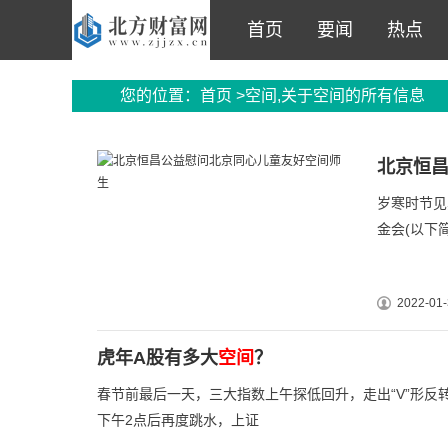
首页
要闻
热点
您的位置：
首页
>空间,关于空间的所有信息
北京恒
岁寒时节见
金会(以下
2022-01-
虎年A股有多大
空间
？
春节前最后一天，三大指数上午探低回升，走出“V”形反转
下午2点后再度跳水，上证