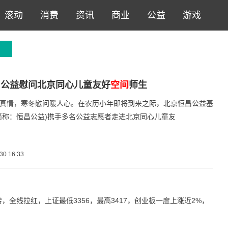
滚动
消费
资讯
商业
公益
游戏
昌公益慰问北京同心儿童友好
空间
师生
真情，寒冬慰问暖人心。在农历小年即将到来之际，北京恒昌公益基
简称：恒昌公益)携手多名公益志愿者走进北京同心儿童友
30 16:33
，全线拉红，上证最低3356，最高3417，创业板一度上涨近2%，