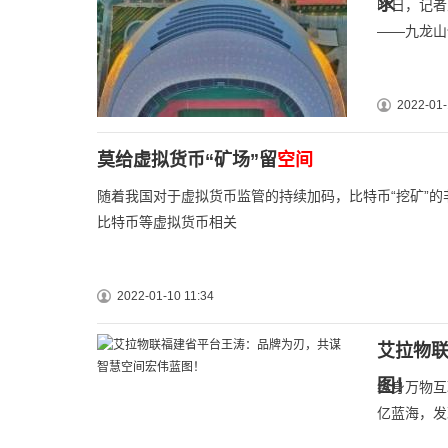
求
昨日，记者
——九龙山
2022-01-
莫给虚拟货币“矿场”留
空间
随着我国对于虚拟货币监管的持续加码，比特币“挖矿”
比特币等虚拟货币相关
2022-01-10 11:34
艾拉物
图！
纵身万物互
亿蓝海，发