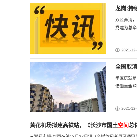
龙岗:持
双区奔涌，
党建为总牵
2021-12-
全国取消
学区房就是
惜砸重金购
2021-12-
黄花机场拟建高铁站，《长沙市国土
空间
总体
三湘都市报·华声在线12月27日讯（全媒体记者周可通