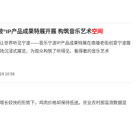
波”IP产品成果特展开展 构筑音乐艺术
空间
让世界听见宁波——音乐宁波IP产品成果特展在南塘老街创意宁波展
场沉浸式展览，为观众构筑了听得见、看得着的音乐艺术
19 10:58
增长较快的形势下，鸡肉价格却保持低迷。农业农村部监测数据显