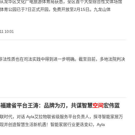
从龙华区文化广电旅游体育局获悉，全区首个大型综合性文体场馆
体育公园已于7日正式开园，免费开放至2月15日。九龙山体
11 10:01
的非法性质也在司法实践中得到进一步明确。截至目前，多地法院判决
联福建省平台王涛：品牌为刃，共谋智慧
空间
宏伟蓝
联时代，对话 Ayla艾拉物联省级服务平台负责人，探寻智能家居万
现并创造智慧生活新机遇！智能家居行业更迭变幻，Ayla