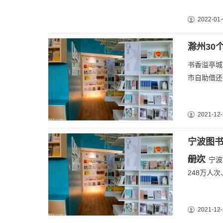
2022-01-
滁州30
书香溢亭城
市自助借还
2021-12-
宁波图书
册次
昨天，宁波
248万人
2021-12-