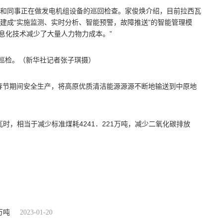
和同事正在做发电机组设备的巡回检查。家俊焕介绍，目前拉西瓦
建成“实施监测、实时分析、智能预警，故障推送”的智能管理模
信息化技术减少了大量人力物力成本。”
行巡检。（新华社记者张子琪摄）
春节期间安全生产，将高原优质清洁能源源源不断地输送到中原地
瓦时，相当于减少标准煤耗4241．221万吨，减少二氧化碳排放
万吨
2023-01-20