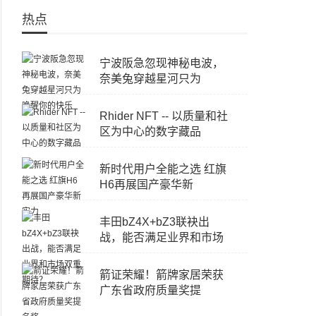
热点
宁波阪急忽现神秘电波，
奈美兔穿越星河只为
Rhider NFT -- 以质量和社
区为中心的数字藏品
新时代用户全能之选 红旗
H6再展国产豪华新
丰田bZ4X+bZ3联袂出
战，能否满足业界和市场
箭证荣耀！箭牌家居荣获
广东省政府质量奖提