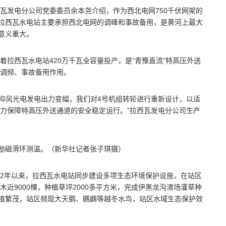
瓦发电分公司党委委员余本尧介绍，作为西北电网750千伏网架的
，拉西瓦水电站主要承担西北电网的调峰和事故备用，是黄河上最大
意义重大。
志着拉西瓦水电站420万千瓦全容量投产，是“青豫直流”特高压外送
调频、事故备用作用。
平抑风光电发电出力变幅，我们对4号机组转轮进行重新设计，以适
力保障特高压外送通道的安全稳定运行。”拉西瓦发电分公司生产
组励磁滑环测温。（新华社记者张子琪摄）
22年以来，拉西瓦水电站同步建设多项生态环境保护设施，在站区
近9000棵，种植草坪2000多平方米，完成伊黑龙沟渣场灌草种
绿植繁茂，站区频现大天鹅、鸊鷉等越冬水鸟，站区水域生态保护效