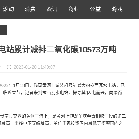
滚动
消费
资讯
商业
公益
游戏
电站累计减排二氧化碳10573万吨
社
2023-01-20 11:40:07
2023年1月18日，我国黄河上游装机容量最大的拉西瓦水电站，已
瓦时。临近春节，记者来到拉西瓦水电站，探寻其“因电而兴，向绿而
贵南县交界的黄河干流上，是黄河上游龙羊峡至青铜峡河段的第二
大坝最高、出线电压等级最高、单位千瓦投资国内最低等多项国内之