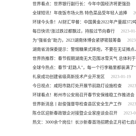
世界看点：世界银行副行长：今年中国经济将更强劲
全球短讯！年夜饭市场火热 特色菜品受年轻人追捧
2
环球今头条！AI财汇早餐：中国黄金2022年产量超372
每日快讯!涨过跌过都飘过，持股过节向春行
2023-01
为“强省会”助力，2023湖南体博会紧锣密鼓筹备
2023
世界热推荐：春节假期湖南无大范围冰雪天气 总体利于
全球今热点：春节“赶路人”，每一个行李箱里都装满了“
礼泉成功创建省级高新技术产业开发区
2023-01-19
今日视点：咸阳市路灯处开展节前路灯设施检查
2023
环球看点！彬州市公安局召开春节安保维稳工作推进会
世界新消息丨赵俊强督导检查县区安全生产工作
2023
陈仓区迎新春政银企对接暨企业家座谈会召开
2023-0
热文：3000余个岗位！长沙新春首场招聘会正月初七启