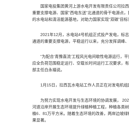
国家电投集团黄河上游水电开发有限责任公司拉西
重要支撑电源、国家“西电东送”北通道的骨干电源点
的水电站和清洁能源基地，对助力国家实现“双碳”目标
2021年12月，水电站4号机组正式投产发电，标
通道的重要支撑电源，平稳运行以来，充分发挥调峰、
“为配合‘青豫直流’工程风光电间歇性电源运行，
应全负荷范围稳定运行、空载长时间运行工况要求，有
部主任白永福说。
1月15日，拉西瓦水电站工作人员正在对发电机
为努力实现水电开发与生态环境的协调发展， 20
河道沿岸开展生态环境提升绿植种植工程，种植各类树木
植6．81万平方米。随着生态环境的改善，两岸边坡
果显著。