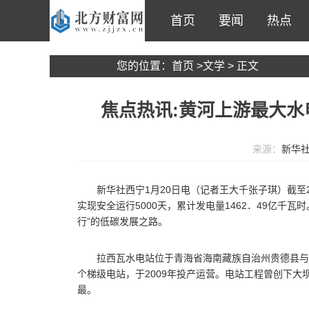
首页
要闻
热点
您的位置：
首页
>
文学
> 正文
焦点热讯:黄河上游最大水
来源：
新华
新华社西宁1月20日电（记者王大千张子琪）截至
实现安全运行5000天，累计发电量1462．49亿千
行”的低碳发展之路。
拉西瓦水电站位于青海省海南藏族自治州贵德县与
个梯级电站，于2009年投产运营。电站工程曾创下
最。