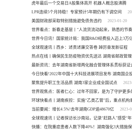
虎年最后一个交易日A股集体高开 机器人概念股沸腾
LPR连续5个月持稳！专家预计5年期仍有下调空间
20
美国财政部采取特别措施避免债务违约
2023-01-20
世界今日讯！国家统计局：我国R&D经费投入迈上3万
全球观速讯丨西乡：述责述廉交答卷 踔厉奋发新征程
热点在线丨确保民生防疫物资优先送达 湖南省邮政管
最新资讯：去年湖南省新增两化融合管理体系贯标获证企
今日快看!2022年中国十大科技进展项目发布 湖南国企
聚焦提升职工生活品质 湖南3家企业成全国试点
2023
世界观焦点：医者仁心：过年不回家，是为了守护更多的
环球快看点丨湖南疾控：实施“乙类乙管”后，重点机构
当前要闻：增长4.5%!去年湖南GDP逾48670亿
2023-0
全球观速讯丨记者探访长沙南站，记录“赶路人”感受“年
快播：在院重症患者人数下降40%！湖南强化3大措施