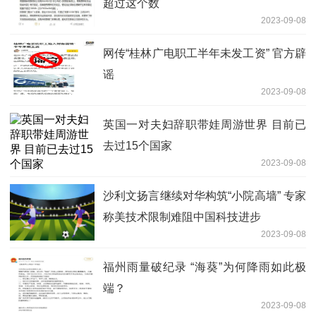
超过这个数
2023-09-08
网传“桂林广电职工半年未发工资” 官方辟
谣
2023-09-08
英国一对夫妇辞职带娃周游世界 目前已
去过15个国家
2023-09-08
沙利文扬言继续对华构筑“小院高墙” 专家
称美技术限制难阻中国科技进步
2023-09-08
福州雨量破纪录 “海葵”为何降雨如此极
端？
2023-09-08