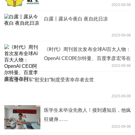
2023-09-08
白露丨露从今夜白 夜自此日凉
2023-09-08
《时代》周刊首次发布全球AI百大人物：
OpenAI CEO阿尔特曼、百度李彦宏等在
2023-09-08
列
两位侵华日军“慰安妇”制度受害幸存者去世
2023-09-08
医学生未毕业先救人！接到通知后，他疯
狂健身……
2023-09-08