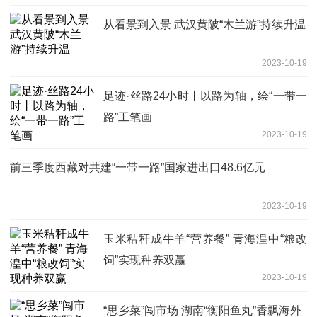
从看景到入景 武汉黄陂“木兰游”持续升温
2023-10-19
足迹·丝路24小时丨以路为轴，绘“一带一
路”工笔画
2023-10-19
前三季度西藏对共建“一带一路”国家进出口48.6亿元
2023-10-19
玉米秸秆成牛羊“营养餐” 青海湟中“粮改
饲”实现种养双赢
2023-10-19
“思乡菜”闯市场 湖南“衡阳鱼丸”香飘海外