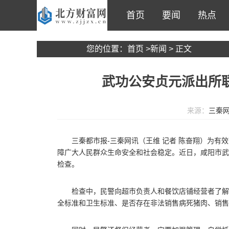
首页
要闻
热点
您的位置：
首页
>
新闻
> 正文
武功公安贞元派出所
来源：
三秦
三秦都市报-三秦网讯（王维 记者 陈奋翔）为
障广大人民群众生命安全和社会稳定。近日，咸阳市武
检查。
检查中，民警向超市负责人和餐饮店铺经营者了解
全标准和卫生标准、是否存在非法销售病死猪肉、销