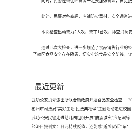
同时，民警还督促经营者一定要加强管理，自觉抵
此外，民警对各商超、店铺防火器材、安全通道进
本次检查出动警力2人次，警车1台次，排查消防安
通过此次大检查，进一步规范了食品销售行业的经
了辖区食品安全存在隐患，切实牢筑食品安全防线，守
关键词：
食品安全
病死猪肉
人民群众
最近更新
武功公安贞元派出所联合镇政府开展食品安全检查
2
彬州市司法局“美好生活 民法典相伴”主题活动走进校园
武功公安民警走进幼儿园组织开展“防震减灾”应急演练
经济日报刊文：日元持续贬值，还能成“避险货币”吗？