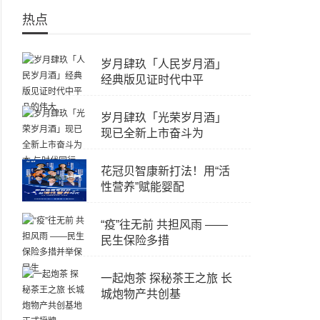
热点
岁月肆玖「人民岁月酒」
经典版见证时代中平
岁月肆玖「光荣岁月酒」
现已全新上市奋斗为
花冠贝智康新打法！用“活
性营养”赋能婴配
“疫”往无前 共担风雨 ——
民生保险多措
一起炮茶 探秘茶王之旅 长
城炮物产共创基