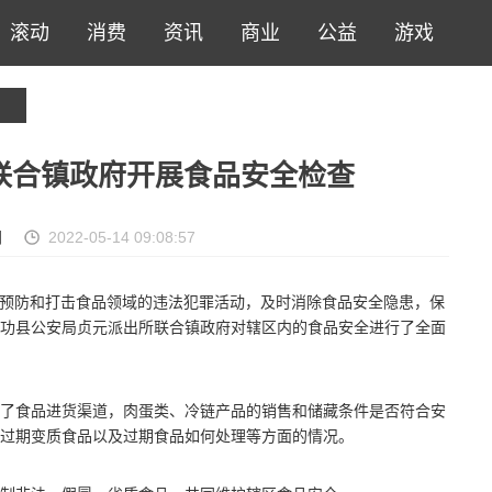
滚动
消费
资讯
商业
公益
游戏
联合镇政府开展食品安全检查
网
2022-05-14 09:08:57
有效预防和打击食品领域的违法犯罪活动，及时消除食品安全隐患，保
功县公安局贞元派出所联合镇政府对辖区内的食品安全进行了全面
了食品进货渠道，肉蛋类、冷链产品的销售和储藏条件是否符合安
售过期变质食品以及过期食品如何处理等方面的情况。