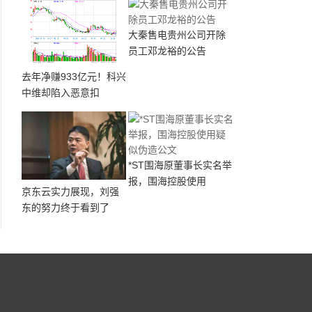
大秦售电贵州公司开除
员工邓龙裕的公告
去年净赚933亿元！科兴
中维却陷入恶意扣
*ST围海原董事长实名举
报，围海控股使用
京东云实力展现，刘强
东的努力终于看到了