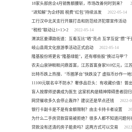
18家头部房企4月销售额腰斩，市场改善何时到来？
“进知解”为企纾困 税费“红包”持续派发
2022-05-14
工行汉中北关支行开展打击和防范经济犯罪宣传活动
“税检”联动让1+1＞2
2022-05-14
渭滨区姜谭路街道：互看互比“晒”亮点 互学互促“攒”干
岐山县周文化旅游季活动正式启动
2022-05-14
隆基股份将更名“隆基绿能”，还有哪些股“换过马甲”？
农夫山泉钟睒睒问鼎首富，江苏首富身家910亿元，江苏
比特币跌上热搜、“币圈茅台”快跌没了 虚拟币炒作一
11100元联名伞不防水？奢侈品巨头：有收藏价值！曾
盲人按摩师逆袭成为医生 这家机构是精神障碍患者回归
网贷催收多久会停止轰炸？建议还是早点还钱
2022-0
银行卡副卡是不是有金额限制？由主卡持卡者设置
2
为什么二手房贷款容易被拒绝？很多人都不知道问题何
贷款没有还清的房子能卖吗？这两方式可以交易
2022