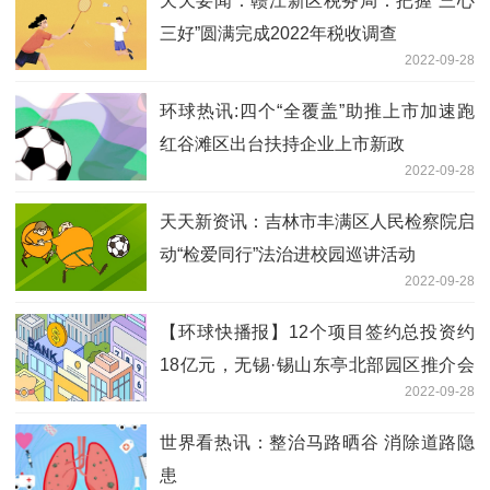
天天要闻：赣江新区税务局：把握“三心
三好”圆满完成2022年税收调查
2022-09-28
环球热讯:四个“全覆盖”助推上市加速跑
红谷滩区出台扶持企业上市新政
2022-09-28
天天新资讯：吉林市丰满区人民检察院启
动“检爱同行”法治进校园巡讲活动
2022-09-28
【环球快播报】12个项目签约总投资约
18亿元，无锡·锡山东亭北部园区推介会
2022-09-28
在沪举行
世界看热讯：整治马路晒谷 消除道路隐
患