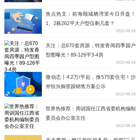
焦点热文：前海颐城栖湾里今日开盘！
1、2栋262平大户型仅剩几套？
2022-09-28
关注：总670套房源，特发香阅四季园户
型图曝光！89-126平3-4房
2022-09-28
微动态丨4.2万/平起，推575套住宅！沙
井恒兴御景园销售方案公示
2022-09-28
世界热推荐：周训国任江西省委机构编制
委员会办公室主任
2022-09-28