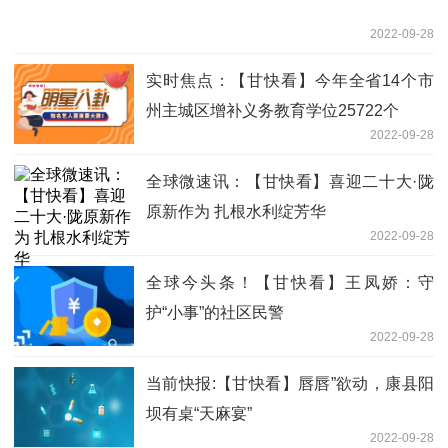
2022-09-28
实时焦点：【甘快看】今年全省14个市
州主城区增补义务教育学位25722个
2022-09-28
全球微速讯：【甘快看】喜迎二十大·陇
原新作为 扎根水利绽芳华
2022-09-28
全球今头条！【甘快看】王凤娇：守
护“小事”的社区民警
2022-09-28
当前快报:【甘快看】唇唇”欲动，康县阳
坝有桌“天麻宴”
2022-09-28