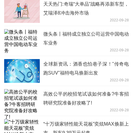
天天热门:奇瑞“大单品”战略再添新车型，
艾瑞泽8冲击海外市场
2022-09-28
微头条丨福特成立独立公司运营中国电动
车业务
2022-09-28
全球新资讯：酒香也怕巷子深！"传奇电
跑SUV"福特电马焕新出发
2022-09-28
高效公平的校招笔试该如何准备?牛客招
聘研究院准备好攻略了!
2022-09-28
“十万级家轿性能天花板”奕炫MAX焕新上
市，新车9.39万元起售