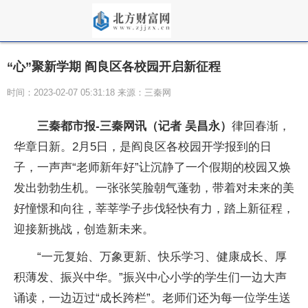
“心”聚新学期 阎良区各校园开启新征程
时间：2023-02-07 05:31:18 来源：三秦网
三秦都市报-三秦网讯（记者 吴昌永）
律回春渐，
华章日新。2月5日，是阎良区各校园开学报到的日
子，一声声“老师新年好”让沉静了一个假期的校园又焕
发出勃勃生机。一张张笑脸朝气蓬勃，带着对未来的美
好憧憬和向往，莘莘学子步伐轻快有力，踏上新征程，
迎接新挑战，创造新未来。
“一元复始、万象更新、快乐学习、健康成长、厚
积薄发、振兴中华。”振兴中心小学的学生们一边大声
诵读，一边迈过“成长跨栏”。老师们还为每一位学生送