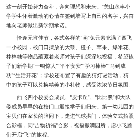
这一刻开始努力奋斗，奔向理想和未来。”关山永丰小
学学生怀着激动的心情在签到墙写上自己的名字，兴奋
地向老师做出新学期承诺。
恰逢元宵佳节，各式各样的“萌”兔元素充满了西飞
一小校园，校门口摆放的大鼓、橙子、苹果、爆米花、
棒棒糖等物品蕴藏着老师对孩子们深深地祝福，希望孩
子们新学期“一鸣惊人”“平平安安”“学习棒棒”“马到成
功”“生活开花”；学校还布置了有趣的猜灯谜活动，猜
中的孩子可以兑换精美的小礼物，感受浓浓节日氛围。
西飞四小校委会成员、“皮卡丘”、“比比熊”和大队
委成员早早的在校门口迎接学子们归来。第一幼儿园的
宝贝们在家长的陪同下，走进气球拱门，体验立式拍照
合影框，同“吉物祈福”合影，祝福撒满园所，愿小飞雁
们开启“飞”的旅程。