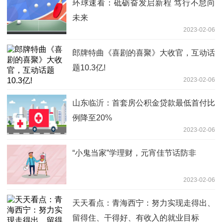
环球速看：砥砺奋发启新程 笃行不怠向
未来
2023-02-06
郎牌特曲《喜剧的喜聚》大收官，互动话
题10.3亿!
2023-02-06
山东临沂：首套房公积金贷款最低首付比
例降至20%
2023-02-06
“小鬼当家”学理财，元宵佳节话防非
2023-02-06
天天看点：青海西宁：努力实现走得出、
留得住、干得好、有收入的就业目标