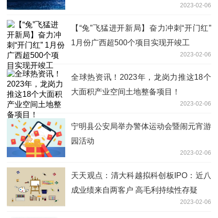
2023-02-06
【“兔”飞猛进开新局】奋力冲刺“开门红”
1月份广西超500个项目实现开竣工
2023-02-06
全球热资讯！2023年，龙岗力推这18个
大面积产业空间土地整备项目！
2023-02-06
宁明县公安局举办警体运动会暨闹元宵游
园活动
2023-02-06
天天观点：清大科越拟科创板IPO：近八
成业绩来自两客户 高毛利持续性存疑
2023-02-06