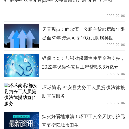
卯兔接福 欢度元宵|影视4.0项目组织开展“元宵节”活动
2023-02-06
天天观点：哈尔滨：公积金贷款房龄年限
提至30年 最高可享10万元购房补贴
2023-02-06
银保监会：加强对保障性住房金融支持，
2022年保障性安居工程贷款6.3万亿元
2023-02-06
环球简讯:都安县为务工人员提供法律援
助宣传服务
2023-02-06
烟火好看地难清！环卫工人全天候守护元
宵节衡阳城市卫生