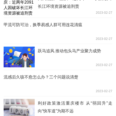
长江环境资源被追刑责
2023-02-27
甲流可防可治，换季易感人群可用连花清瘟
2023-02-27
跃马追风 推动包头马产业聚力成势
2023-02-27
流感后久咳不愈怎么办？三个问题说清楚
2023-02-27
利好政策激活重庆楼市 从“弱回升”走
向“快车道”为期不远