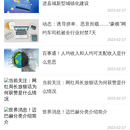
进县城新型城镇化建设
2023-02-27
动态：诱导拼单、恶意拒载……“豪横”网
约车司机被全行业封禁7天
2023-02-27
百事通！人均收入和人均可支配收入是什
么意思
2023-02-27
当前关注：网红局长放狠话为何获赞是什
么情况
2023-02-27
世界消息！迈巴赫分类介绍简介
2023-02-27