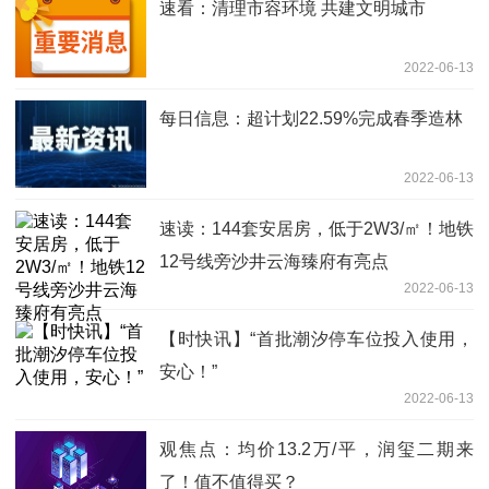
速看：清理市容环境 共建文明城市
2022-06-13
每日信息：超计划22.59%完成春季造林
2022-06-13
速读：144套安居房，低于2W3/㎡！地铁
12号线旁沙井云海臻府有亮点
2022-06-13
【时快讯】“首批潮汐停车位投入使用，
安心！”
2022-06-13
观焦点：均价13.2万/平，润玺二期来
了！值不值得买？