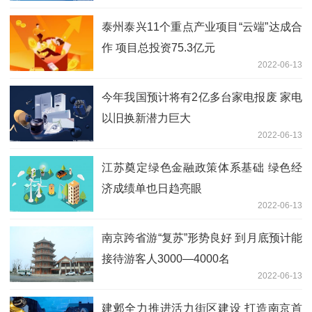
泰州泰兴11个重点产业项目“云端”达成合
作 项目总投资75.3亿元
2022-06-13
今年我国预计将有2亿多台家电报废 家电
以旧换新潜力巨大
2022-06-13
江苏奠定绿色金融政策体系基础 绿色经
济成绩单也日趋亮眼
2022-06-13
南京跨省游“复苏”形势良好 到月底预计能
接待游客人3000—4000名
2022-06-13
建邺全力推进活力街区建设 打造南京首