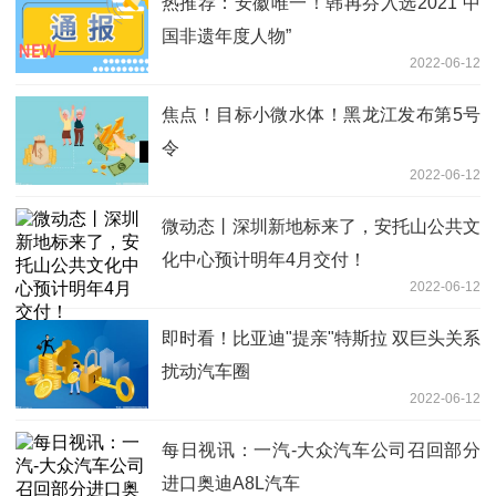
热推荐：安徽唯一！韩再芬入选2021“中
国非遗年度人物”
2022-06-12
焦点！目标小微水体！黑龙江发布第5号
令
2022-06-12
微动态丨深圳新地标来了，安托山公共文
化中心预计明年4月交付！
2022-06-12
即时看！比亚迪"提亲"特斯拉 双巨头关系
扰动汽车圈
2022-06-12
每日视讯：一汽-大众汽车公司召回部分
进口奥迪A8L汽车