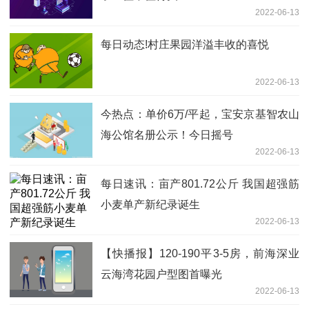
2022-06-13
每日动态!村庄果园洋溢丰收的喜悦
2022-06-13
今热点：单价6万/平起，宝安京基智农山
海公馆名册公示！今日摇号
2022-06-13
每日速讯：亩产801.72公斤 我国超强筋
小麦单产新纪录诞生
2022-06-13
【快播报】120-190平3-5房，前海深业
云海湾花园户型图首曝光
2022-06-13