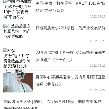
中国-中西非数字展将于9月1至10日在“贸
促云展”平台举办
2022-08-29
打造高质量永和豆浆粉，为产业发展赋能
2022-08-29
30岁没“纹”题！片仔癀化妆品携手陈都灵
演绎短片《三十而礼》
2022-08-29
再回味心碎凄美爱情，黄梅月兮陌陌直播
演唱《葬花吟》
2022-08-29
国际络病学大会 | 陈刚：治疗病毒性肺炎，期待有更敏感、
更快速的试剂盒出现