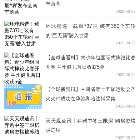
宁落幕
2022-08-29
环球精选！载重737吨 装有350个车轮
的“巨无霸”驶入甘肃
2022-08-29
【全球速看料】青少年组国际式摔跤比赛
开赛 兰州健儿首日收获5金
2022-08-29
【全球播资讯】甘肃省第十五届运动会圣
火火种成功在华池和哈达铺采集
2022-08-29
天天观速讯丨弃购中签三限房 购房资格
被冻结
2022-08-29