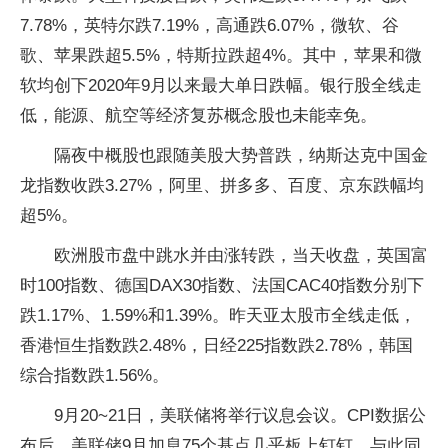
7.78%，英特尔跌7.19%，高通跌6.07%，微软、谷
歌、苹果跌超5.5%，特斯拉跌超4%。其中，苹果和微
软均创下2020年9月以来最大单日跌幅。银行股全线走
低，能源、航空等经济复苏概念股也未能幸免。
隔夜中概股也跟随美股大势普跌，纳斯达克中国金
龙指数收跌3.27%，阿里、拼多多、百度、京东跌幅均
超5%。
欧洲股市盘中跳水并由涨转跌，当天收盘，英国富
时100指数、德国DAX30指数、法国CAC40指数分别下
跌1.17%、1.59%和1.39%。昨天亚太股市全线走低，
香港恒生指数跌2.48%，日经225指数跌2.78%，韩国
综合指数跌1.56%。
9月20~21日，美联储将举行议息会议。CPI数据公
布后，美联储9月加息75个基点几乎板上钉钉。与此同