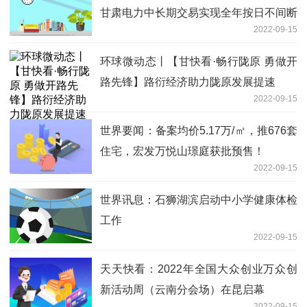
甘肃电力中长期交易实现全年按日不间断
2022-09-15
运营
环球微动态丨【甘快看·畅行陇原 勇做开
路先锋】路衍经济助力陇原发展提速
2022-09-15
世界要闻：备案均价5.17万/㎡，推676套
住宅，宏发万悦山璟庭获批预售！
2022-09-15
世界讯息：石狮湖滨启动中小学健康体检
工作
2022-09-15
天天快看：2022年全国大众创业万众创
新活动周（云南分会场）在昆启幕
2022-09-15