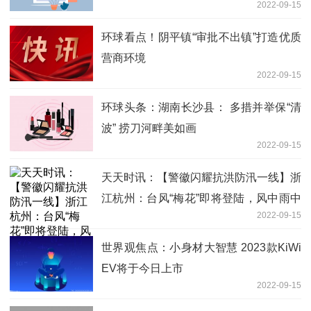
2022-09-15
环球看点！阴平镇“审批不出镇”打造优质
营商环境
2022-09-15
环球头条：湖南长沙县： 多措并举保“清
波” 捞刀河畔美如画
2022-09-15
天天时讯：【警徽闪耀抗洪防汛一线】浙
江杭州：台风“梅花”即将登陆，风中雨中
2022-09-15
他们严阵以待！
世界观焦点：小身材大智慧 2023款KiWi
EV将于今日上市
2022-09-15