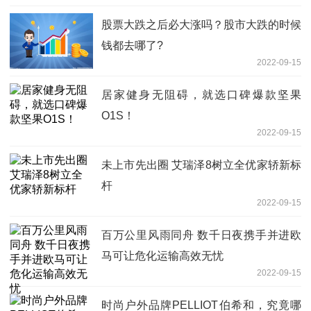
股票大跌之后必大涨吗？股市大跌的时候
钱都去哪了?
2022-09-15
居家健身无阻碍，就选口碑爆款坚果
O1S！
2022-09-15
未上市先出圈 艾瑞泽8树立全优家轿新标
杆
2022-09-15
百万公里风雨同舟 数千日夜携手并进欧
马可让危化运输高效无忧
2022-09-15
时尚户外品牌PELLIOT伯希和，究竟哪