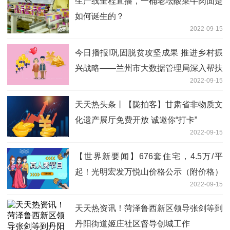
生产线全程直播，一桶老坛酸菜牛肉面是
如何诞生的？
2022-09-15
今日播报!巩固脱贫攻坚成果 推进乡村振
兴战略——兰州市大数据管理局深入帮扶
2022-09-15
村开展走访调研
天天热头条丨【陇拍客】甘肃省非物质文
化遗产展厅免费开放 诚邀你“打卡”
2022-09-15
【世界新要闻】676套住宅，4.5万/平
起！光明宏发万悦山价格公示（附价格）
2022-09-15
天天热资讯！菏泽鲁西新区领导张剑等到
丹阳街道姬庄社区督导创城工作