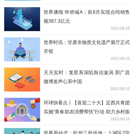
世界播报:华侨城A：前8月实现合同销售
额367.3亿元
2022-09-15
世界时讯：甘肃非物质文化遗产展厅正式
开馆
2022-09-15
天天实时：复星系深陷舆论漩涡 郭广昌
微博发声心系中国
2022-09-15
环球快看点丨【喜迎二十大】定西共青团
实施“青春助农消费帮扶”行动 助力乡村振
2022-09-15
兴
世界新动态：杭州三批供地：上城区2宗