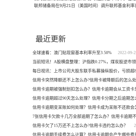
联邦储备局在9月21日（美国时间）调升联邦基金利率
关键词：
最近更新
全球速看：澳门贴现窗基本利率升至3.50%
2022-09-2
当前短讯！A股横盘整理：沪指跌0.27%，煤炭股逆市
每日视讯：上市公司大股东联手私募操纵股价，亏损超
信用卡突然降额还不上怎么办?信用卡被降额后的怎么处
信用卡逾期被强制划扣怎么办？信用卡逾期会从工资卡
信用卡逾期超过90天怎么处理？信用卡分期之后逾期怎
信用卡逾期变呆账如何处理？信用卡成为呆账不还款会
7张信用卡欠款十几万全部逾期了怎么办？信用卡逾期
信用卡欠了15万还不上怎么办?信用卡违约怎么办？
2
信用卡逾期手续费怎么计算？信用卡逾期会产生哪些费