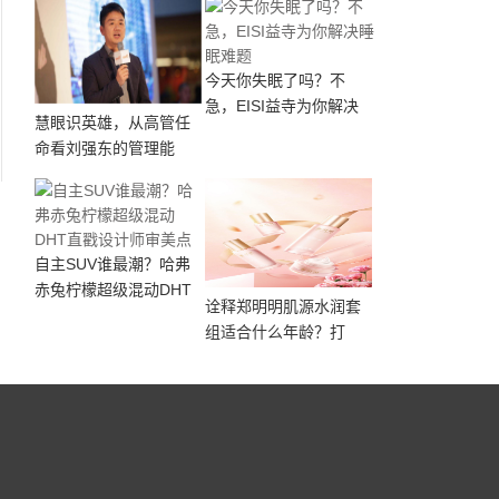
今天你失眠了吗？不
急，EISI益寺为你解决
慧眼识英雄，从高管任
命看刘强东的管理能
自主SUV谁最潮？哈弗
赤兔柠檬超级混动DHT
诠释郑明明肌源水润套
组适合什么年龄？打