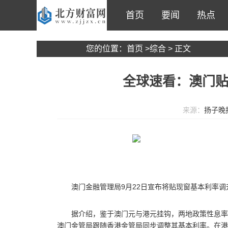
首页
要闻
热点
您的位置：
首页
>
综合
> 正文
全球速看：澳门贴
来源：
扬子晚
澳门金融管理局9月22日宣布将贴现窗基本利率调升
据介绍，鉴于澳门元与港元挂钩，两地政策性息率
澳门金管局跟随香港金管局同步调整其基本利率。在港