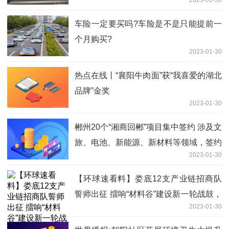
2023-01-30
车险一定要买吗?车险是不是只能提前一
个月购买?
2023-01-30
热点在线丨“襄阳牛肉面”获“我喜爱的湖北
品牌”金奖
2023-01-30
郴州20个“湘商回郴”项目集中签约 涉及文
旅、电池、新能源、新材料等领域，签约
2023-01-30
总金额276.16亿元
【环球速看料】娄底12支产业链招商队
誓师出征 擂响“材料谷”建设新一轮战鼓，
2023-01-30
全力打造“材料名城”