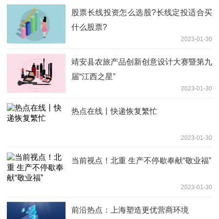
股票长线投资怎么选股?长线定投适合买
什么股票?
2023-01-30
靖安县农旅产品创新创意设计大赛暨第九
届“江西之星”
2023-01-30
创意设计大赛命题终评工作会在南昌举行
热点在线丨快递恢复繁忙
2023-01-30
当前视点！北重 生产不停歇奉献“敬业福”
2023-01-30
前沿热点：上海塑造更优营商环境