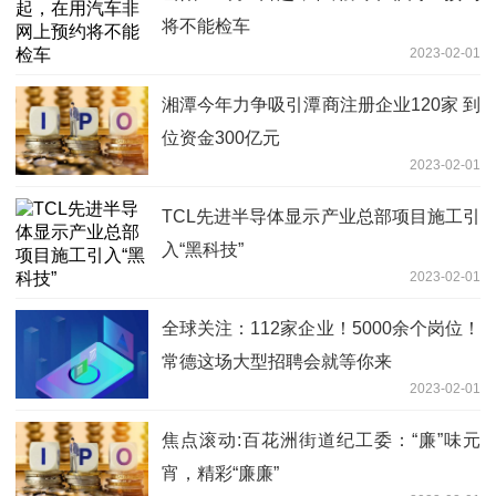
将不能检车
2023-02-01
湘潭今年力争吸引潭商注册企业120家 到
位资金300亿元
2023-02-01
TCL先进半导体显示产业总部项目施工引
入“黑科技”
2023-02-01
全球关注：112家企业！5000余个岗位！
常德这场大型招聘会就等你来
2023-02-01
焦点滚动:百花洲街道纪工委：“廉”味元
宵，精彩“廉廉”