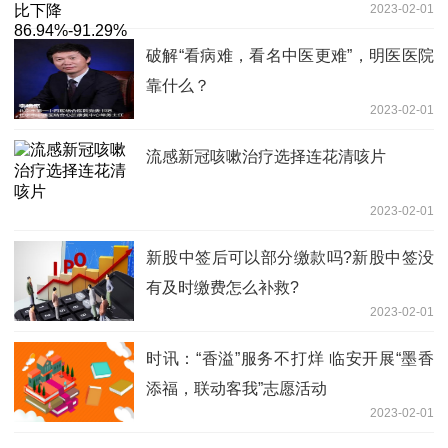
2023-02-01
长未达预期
破解“看病难，看名中医更难”，明医医院
靠什么？
2023-02-01
流感新冠咳嗽治疗选择连花清咳片
2023-02-01
新股中签后可以部分缴款吗?新股中签没
有及时缴费怎么补救?
2023-02-01
时讯：“香溢”服务不打烊 临安开展“墨香
添福，联动客我”志愿活动
2023-02-01