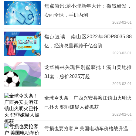
焦点简讯:蔚小理新年大计：撒钱研发，
卖向全球，手机内测
2023-02-01
焦点速读：南山区2022年GDP8035.88
亿，经济总量再跨千亿台阶
2023-02-01
龙华梅林关现售别墅获批！溪山美地推
31套，总价2025万起
2023-02-01
全球今头条！广西兴安县溶江镇山火明火
已扑灭 犯罪嫌疑人被抓获
2023-02-01
亏损也要抢客户 美国电动车价格战升温