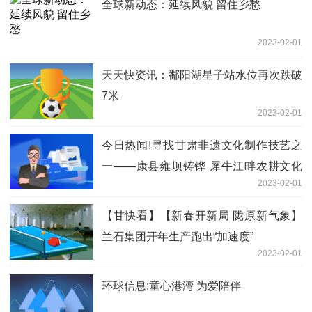
全球新动态：延续风貌 留住乡愁
2023-02-01
天天快资讯：鄱阳湖星子站水位再次跌破
7米
2023-02-01
今日热闻!寻找甘肃非遗文化制作技艺之
一——康县雍坝铸铧 犀牛江畔农耕文化
2023-02-01
的活化石
【甘快看】【新春开新局 陇原新气象】
兰石集团开年生产跑出“加速度”
2023-02-01
环球信息:童心港湾 为爱陪伴