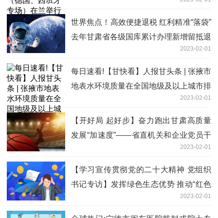
世界焦点！高效便捷退税 红利精准“落袋”
去年甘肃省各级国库累计办理新增留抵退
2023-02-01
税金额超264亿元 受益企业逾3.8万户
每日速看!【甘快看】人报甘头条 | 张掖市
地表水环境质量在全国地级及以上城市排
2023-02-01
名第二
【开好局 起好步】奋力跑出甘肃高质量
发展“加速度”——省直机关和企业党员干
2023-02-01
部热议甘肃“新春第一会”
【学习宣传贯彻党的二十大精神 党组织
书记专访】发挥绿色生态优势 推动“红色
2023-02-01
两当”高质量发展——访两当县委书记郭
省军