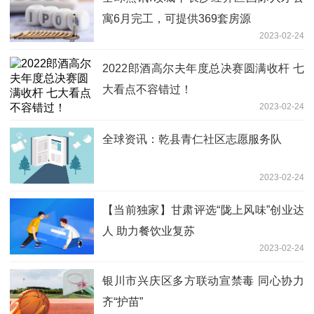
寓6月完工，可提供369套房源
2023-02-24
2022郎酒高尔夫年度总决赛圆满收杆 七
大看点不容错过！
2023-02-24
全球资讯：乾县青仁社区志愿服务队
2023-02-24
【当前独家】甘肃评选“陇上风味”创业达
人 助力餐饮业复苏
2023-02-24
银川市兴庆区多方联动宣禁毒 同心协力
齐“护苗”