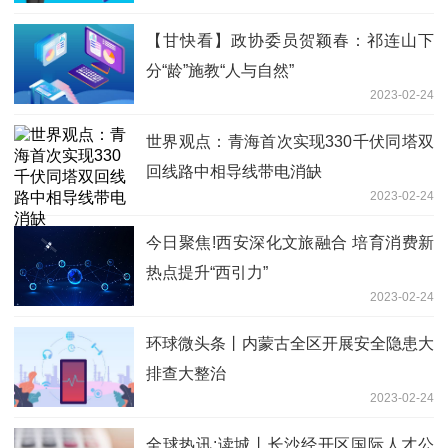
【甘快看】政协委员贺颖春：祁连山下
分“龄”施教“人与自然”
2023-02-24
世界观点：青海首次实现330千伏同塔双
回线路中相导线带电消缺
2023-02-24
今日聚焦!西安深化文旅融合 培育消费新
热点提升“西引力”
2023-02-24
环球微头条丨内蒙古全区开展安全隐患大
排查大整治
2023-02-24
全球热讯:读城丨长沙经开区国际人才公