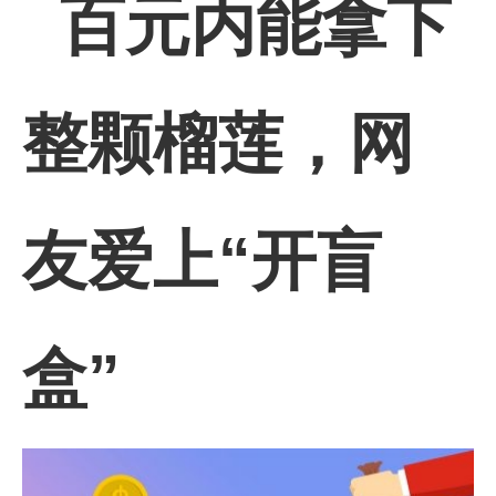
百元内能拿下
整颗榴莲，网
友爱上“开盲
盒”