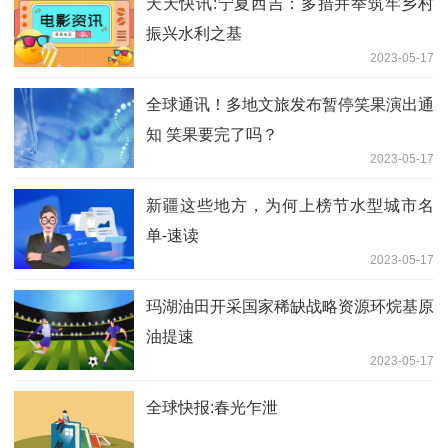
天天快讯:宁夏西吉：多措并举筑牢乡村
振兴水利之基
2023-05-17
全球通讯！多地文旅发布暂停笑果演出通
知 笑果要完了吗？
2023-05-17
新疆这些地方，为何上榜节水型城市名
单-速读
2023-05-17
玛湖油田开采国家稀缺战略资源环烷基原
油提速
2023-05-17
全球快报:春光乍泄