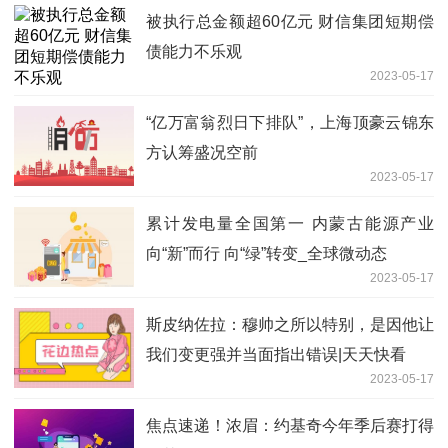
被执行总金额超60亿元 财信集团短期偿
债能力不乐观
2023-05-17
“亿万富翁烈日下排队”，上海顶豪云锦东
方认筹盛况空前
2023-05-17
累计发电量全国第一 内蒙古能源产业
向“新”而行 向“绿”转变_全球微动态
2023-05-17
斯皮纳佐拉：穆帅之所以特别，是因他让
我们变更强并当面指出错误|天天快看
2023-05-17
焦点速递！浓眉：约基奇今年季后赛打得