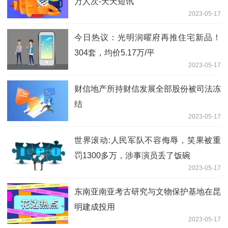
万人次-天天短讯
2023-05-17
今日热议：光明润曜府再推住宅新品！
304套，均价5.17万/平
2023-05-17
财信地产所持财信发展全部股份被司法冻
结
2023-05-17
世界滚动:人民军队不容侮辱，笑果被重
罚1300多万，涉事演员丢了饭碗
2023-05-17
东南亚南亚考古研究与文物保护基地在昆
明建成投用
2023-05-17