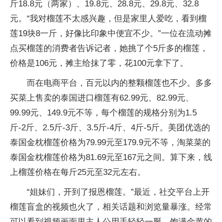
斤18.8元（两家）、19.8元、28.8元、29.8元、32.8
元。“我对榴莲不太感兴趣，但是家里人爱吃，看到榴
莲19块8一斤，好像比印象中便宜不少。”一位在流动摊
点买榴莲的消费者告诉记者，她挑了个5斤多的榴莲，
价格是106元，摊主给抹了零，花100元拿下了。
而在电商平台，百元以内的整颗榴莲也不少。多多
买菜上售卖的泰国进口榴莲有62.99元、82.99元、
99.99元、149.9元不等，每个榴莲的规格分别为1.5
斤-2斤、2.5斤-3斤、3.5斤-4斤、4斤-5斤。美团优选的
泰国金枕榴莲价格为79.99元至179.9元不等，淘菜菜的
泰国金枕榴莲价格为81.69元至167元之间。算下来，线
上榴莲价格在每斤25元至32元左右。
“姐妹们，开到了报恩榴莲。”最近，社交平台上开
榴莲盲盒的视频也火了，相关话题和浏览量暴涨。经常
可以看到视频画面里主人公用手轻轻一掰，饱满金黄的