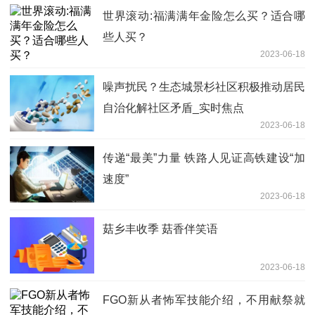
世界滚动:福满满年金险怎么买？适合哪
些人买？
2023-06-18
噪声扰民？­生态城景杉社区积极推动居民
自治化解社区矛盾_实时焦点
2023-06-18
传递“最美”力量 铁路人见证高铁建设“加
速度”
2023-06-18
菇乡丰收季 菇香伴笑语
2023-06-18
FGO新从者怖军技能介绍，不用献祭就