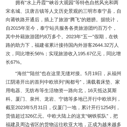
拥有“水上丹霞”“峡谷大观园”等特色自然风光和两
宋名城、汉唐古镇等人文历史景观的三明市泰宁县，自
向莆铁路开通后，插上了旅游“腾飞”的翅膀。据统计，
自2015年至今，泰宁站共服务各类旅游团约百万个，
其中外籍旅游团约8万多个。2023年“五一”假期，在铁
路的助力下，福建省累计接待国内外游客2644.32万人
次，同比增长56%；实现旅游收入195.67亿元，同比增
长67%。
“海丝”“陆丝”也在这里无缝对接。5月19日，从福州
江阴港开出的首列中欧班列“闽都号”，满载着床垫、家
用电器、无纺布等生活物资一路向北，16天抵达莫斯
科。厦门、泉州、龙岩、宁德等多地已开行中欧班列，
截至2023年5月31日，仅厦门一地，累计开行1254列，
货值超过326亿元。中欧大陆上的这支“钢铁驼队”，把
福建及周边省区的货物运往欧亚大地，正成为越来越多