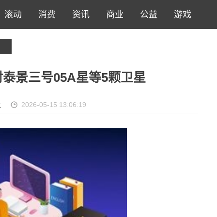
滚动
消费
资讯
商业
公益
游戏
泰景三号05A星等5颗卫星
社
2026-05-15 13:06:19