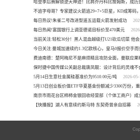
哈登季后赛解锁逆天神迹！比肩乔丹科比詹姆斯，成历
不追字母哥？专家建议火箭追29+7+5巨星，KD成筹码
每日热议!朱雀二号改进型遥五运载火箭发射成功
202
每日热闻!富国银行上调亚德诺目标价至470美元
2026
当前关注:轻松30分！黑人混血越级打U21砍瓜切菜 他
今日关注:曼城加速续约1.3亿欧核心，皇马0报价空手而
费迪南德：楚阿梅尼不是麻烦精且攻防全面，曼联应果
保时捷中国传媒公关副总裁唐凤靓：设计背后的灵魂不
5月14日生意社金属硅基准价为9510.00元/吨
2026-05-
南京市雨花台区柿柿金银回收经营部（个体工商户）成立 
【快播报】湖人有意续约斯马特 东契奇曾亲自招募
2
Cop