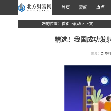
首页
要闻
热点
您的位置：
首页
>
滚动
> 正文
精选！我国成功发射
来源：
新华