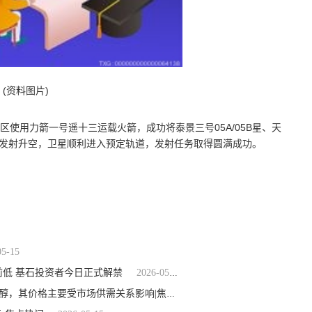
(资料图片)
验区使用力箭一号遥十三运载火箭，成功将泰景三号05A/05B星、天
颗卫星发射升空，卫星顺利进入预定轨道，发射任务取得圆满成功。
05-15
历史前低 基石投资者今日正式解禁
2026-05-15
2026-05-15
ST兴化：公司目前生产的乙醇均为工业乙醇而非燃料乙醇，其价格主要受市场供需关系影响|焦点要闻