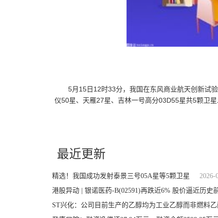
5月15日12时33分，我国在东风商业航天创新试
仪50星、天雁27星、吉林一号高分03D55星共5
关键词：
发射
卫星
成功
我国
星等
商业航天
使
最近更新
精选！我国成功发射泰景三号05A星等5颗卫星
2026-
港股异动 | 银诺医药-B(02591)再跌近6% 股价逼近