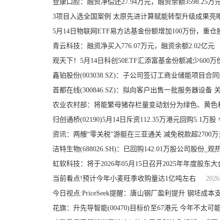
登康口腔：融资净偿还27.94万元，融资余额3598.25万
3项目入选全国案例 太原先进计算赋能转型升级成果亮
青云科技：融资净买入776.07万元，融资余额2.02亿元
鑫铂股份(003038.SZ)：子公司签订工商业储能项目
首都在线(300846.SZ)：拟向客户出售一批服务器设备 
归创通桥(02190)5月14日斥资112.35万港元回购5.1万
资讯：两艘“零关税”游艇在三亚通关 减免税款超2700万
洁特生物(688026.SH)：已回购142.01万股公司股份_观
虹软科技：将于2026年05月15日召开2025年年度股东大
当前看点!预计今年小麦旺季收购量达1亿吨左右
2026
今日视点:PriceSeek提醒：唐山钢厂盈利提升 钢坯成本
花旗：升先导智能(00470)目标价至67港元 今年不太