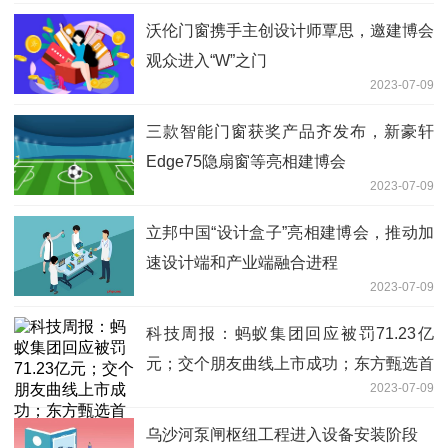
沃伦门窗携手主创设计师覃思，邀建博会
观众进入“W”之门
2023-07-09
三款智能门窗获奖产品齐发布，新豪轩
Edge75隐扇窗等亮相建博会
2023-07-09
立邦中国“设计盒子”亮相建博会，推动加
速设计端和产业端融合进程
2023-07-09
科技周报：蚂蚁集团回应被罚71.23亿
元；交个朋友曲线上市成功；东方甄选首
2023-07-09
次启动APP直播
乌沙河泵闸枢纽工程进入设备安装阶段