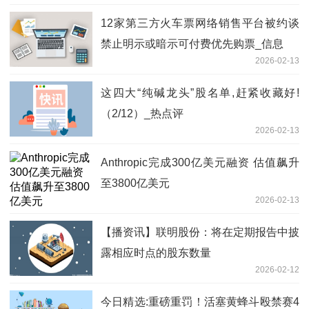
12家第三方火车票网络销售平台被约谈
禁止明示或暗示可付费优先购票_信息
2026-02-13
这四大“纯碱龙头”股名单,赶紧收藏好!
（2/12）_热点评
2026-02-13
Anthropic完成300亿美元融资 估值飙升
至3800亿美元
2026-02-13
【播资讯】联明股份：将在定期报告中披
露相应时点的股东数量
2026-02-12
今日精选:重磅重罚！活塞黄蜂斗殴禁赛4