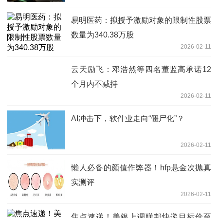
易明医药：拟授予激励对象的限制性股票
数量为340.38万股
2026-02-11
云天励飞：邓浩然等四名董监高承诺12
个月内不减持
2026-02-11
AI冲击下，软件业走向“僵尸化”？
2026-02-11
懒人必备的颜值作弊器！hfp悬金次抛真
实测评
2026-02-11
焦点速递！美银上调联邦快递目标价至