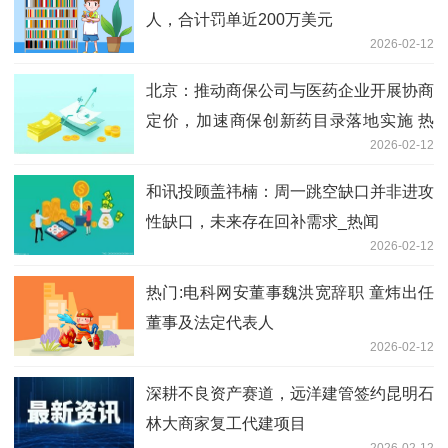
人，合计罚单近200万美元
2026-02-12
北京：推动商保公司与医药企业开展协商
定价，加速商保创新药目录落地实施 热
2026-02-12
点
和讯投顾盖祎楠：周一跳空缺口并非进攻
性缺口，未来存在回补需求_热闻
2026-02-12
热门:电科网安董事魏洪宽辞职 童炜出任
董事及法定代表人
2026-02-12
深耕不良资产赛道，远洋建管签约昆明石
林大商家复工代建项目