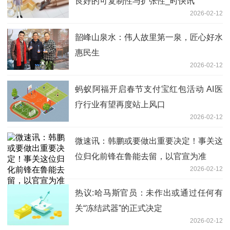
良好的可复制性与扩张性_时快讯
2026-02-12
韶峰山泉水：伟人故里第一泉，匠心好水
惠民生
2026-02-12
蚂蚁阿福开启春节支付宝红包活动 AI医
疗行业有望再度站上风口
2026-02-12
微速讯：韩鹏或要做出重要决定！事关这
位归化前锋在鲁能去留，以官宣为准
2026-02-12
热议:哈马斯官员：未作出或通过任何有
关“冻结武器”的正式决定
2026-02-12