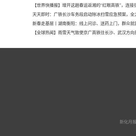
【世界快播报】增开这趟春运返湘的“红眼高铁”，连接
天天即时：广铁长沙车务段启动除冰扫雪应急预案，全
新春走基层丨湖南衡阳：线上问诊、送药上门，群众就
【全球热闻】雨雪天气致使京广高铁往长沙、武汉方向
新化月