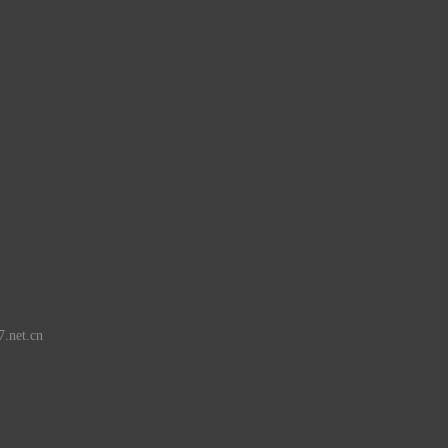
d
.net.cn