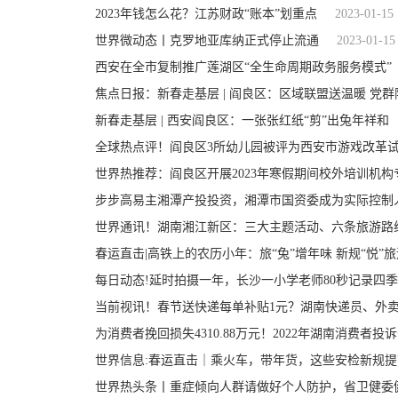
2023年钱怎么花？江苏财政“账本”划重点
2023-01-15
世界微动态丨克罗地亚库纳正式停止流通
2023-01-15
西安在全市复制推广莲湖区“全生命周期政务服务模式”
焦点日报：新春走基层 | 阎良区：区域联盟送温暖 党
新春走基层 | 西安阎良区：一张张红纸“剪”出兔年祥和
全球热点评！阎良区3所幼儿园被评为西安市游戏改革
世界热推荐：阎良区开展2023年寒假期间校外培训机
步步高易主湘潭产投投资，湘潭市国资委成为实际控制
世界通讯！湖南湘江新区：三大主题活动、六条旅游路
春运直击|高铁上的农历小年：旅“兔”增年味 新规“悦”旅
每日动态!延时拍摄一年，长沙一小学老师80秒记录四
当前视讯！春节送快递每单补贴1元？湖南快递员、外卖
为消费者挽回损失4310.88万元！2022年湖南消费者
世界信息:春运直击｜乘火车，带年货，这些安检新规
世界热头条丨重症倾向人群请做好个人防护，省卫健委