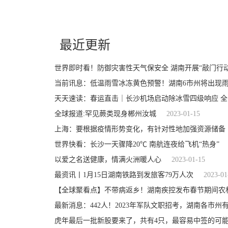
关键词：
防御灾害性天气保安全
湖南开展敲门行动上路行动
最近更新
世界即时看！防御灾害性天气保安全 湖南开展“敲门行动
当前讯息：低温雨雪冰冻黄色预警！湖南6市州将出现
天天速读：春运直击｜长沙机场启动除冰雪四级响应 
全球报道:罕见蕨类现身郴州汝城
2023-01-15
上海：要根据疫情形势变化，有针对性地加强资源储备
世界快看：长沙一天骤降20℃ 南航连夜给飞机“热身”
以爱之名送健康，情满火洲暖人心
2023-01-15
最资讯丨1月15日湖南铁路到发旅客79万人次
2023-01
【全球聚看点】不带病返乡！湖南疾控发布春节期间农
最新消息：442人！2023年军队文职招考，湖南各市州
虎年最后一批新股要来了，共有4只，最容易中签的可