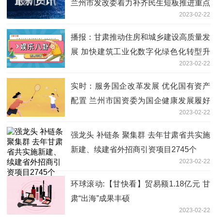
兰州市发改委着力补齐民生短板推进重点
2023-02-22
工作
播报：甘肃推动住房和城乡建设高质量发
展 加快建筑工业化数字化绿色化转型升
2023-02-22
级
实时：服务国企改革发展 优化国有资产
配置 兰州市国资委为国企健康发展履好
2023-02-22
职尽好责
强龙头 补链条 聚集群 去年甘肃省共实施
新建、续建省外招商引资项目2745个
2023-02-22
环球滚动:【甘快看】贸易额1.18亿元 甘
肃“出海”成果丰硕
2023-02-22