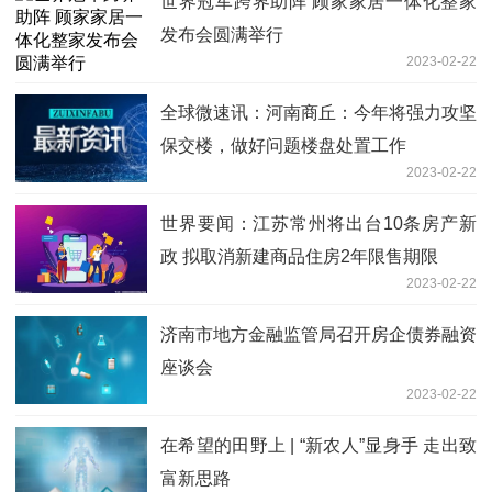
世界冠军跨界助阵 顾家家居一体化整家
发布会圆满举行
2023-02-22
全球微速讯：河南商丘：今年将强力攻坚
保交楼，做好问题楼盘处置工作
2023-02-22
世界要闻：江苏常州将出台10条房产新
政 拟取消新建商品住房2年限售期限
2023-02-22
济南市地方金融监管局召开房企债券融资
座谈会
2023-02-22
在希望的田野上 | “新农人”显身手 走出致
富新思路