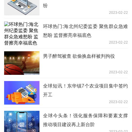
纷
2023-02-22
环球热门:海北州纪委监委 聚焦群众急难
愁盼 监督擦亮幸福底色
2023-02-22
男子醉驾被查 欲偷换血样被判拘役
2023-02-22
全球短讯！东华镇7个农业项目集中签约
开工
2023-02-22
全球今头条！强化服务保障和要素支撑
推动项目建设再上新台阶
2023-02-22