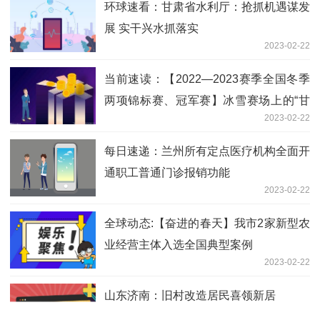
环球速看：甘肃省水利厅：抢抓机遇谋发
展 实干兴水抓落实
2023-02-22
当前速读：【2022—2023赛季全国冬季
两项锦标赛、冠军赛】冰雪赛场上的“甘
2023-02-22
肃味道”
每日速递：兰州所有定点医疗机构全面开
通职工普通门诊报销功能
2023-02-22
全球动态:【奋进的春天】我市2家新型农
业经营主体入选全国典型案例
2023-02-22
山东济南：旧村改造居民喜领新居