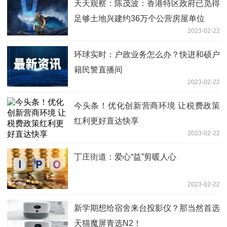
天天观察：陈茂波：香港特区政府已觅得
足够土地兴建约36万个公营房屋单位
2023-02-22
环球实时：户政业务怎么办？快进和硕户
籍民警直播间
2023-02-22
今头条！优化创新营商环境 让税费政策
红利更好直达快享
2023-02-22
丁庄街道：爱心“益”剪暖人心
2023-02-22
新学期想给宿舍来台投影仪？那当然首选
天猫魔屏青选N2！