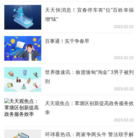
天天快消息！宜春停车有“位”百姓幸福
增“味”
2023-02-22
百事通！实干争春早
2023-02-22
世界微速讯：偷渡缅甸“淘金” 3男子被判
刑
2023-02-22
天天观焦点：覃塘区创新提高政务服务效
率
2023-02-22
环球看热讯：两家争两头牛 警法联手解