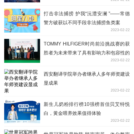
打击非法捕捞 护我“沅澧安澜 ”――常德
警方破获以不同手段非法捕捞鱼类案
2023-02-22
TOMMY HILFIGER时尚前沿挑战赛的获
胜者为未来带来了具有影响力和包容性的
2023-02-22
解答
西安翻译学院举办者继承人多年师资建设
显成果
2023-02-22
新生儿奶粉排行榜10强榜首佳贝艾特悦
白，黄金喂养效果值得体验
2023-02-22