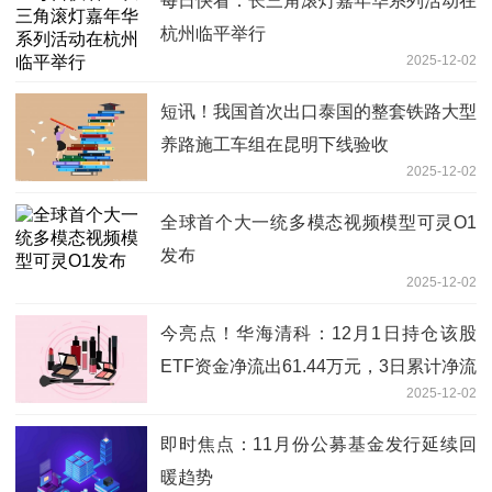
每日快看：长三角滚灯嘉年华系列活动在
杭州临平举行
2025-12-02
短讯！我国首次出口泰国的整套铁路大型
养路施工车组在昆明下线验收
2025-12-02
全球首个大一统多模态视频模型可灵O1
发布
2025-12-02
今亮点！华海清科：12月1日持仓该股
ETF资金净流出61.44万元，3日累计净流
2025-12-02
出8736.32万元
即时焦点：11月份公募基金发行延续回
暖趋势