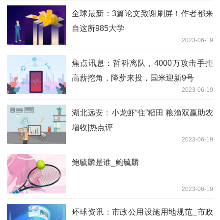
全球最新：3篇论文致谢刷屏！作者都来
自这所985大学
2023-06-19
焦点讯息：哲科离队，4000万攻击手拒
高薪挖角，降薪来投，国米迎新9号
2023-06-19
湖北远安：小龙虾“住”稻田 粮渔双赢助农
增收|热点评
2023-06-19
鲍毓麟是谁_鲍毓麟
2023-06-19
环球资讯：市政公用设施用地规范_市政