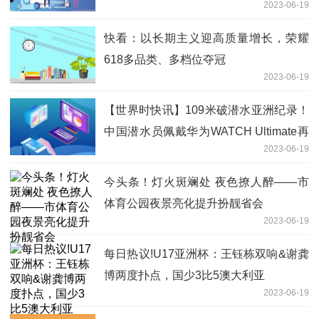
2023-06-19
快看：以长期主义迎高质量增长，荣耀
618多品类、多档位夺冠
2023-06-19
【世界时快讯】109米破潜水亚洲纪录！
中国潜水员佩戴华为WATCH Ultimate再
2023-06-19
创佳绩
今头条！灯火斑斓处 夜色撩人醉——市
体育公园夜景亮化提升扮靓省会
2023-06-19
每日热议!U17亚洲杯：王钰栋双响&谢龚
博两度扑点，国少3比5澳大利亚
2023-06-19