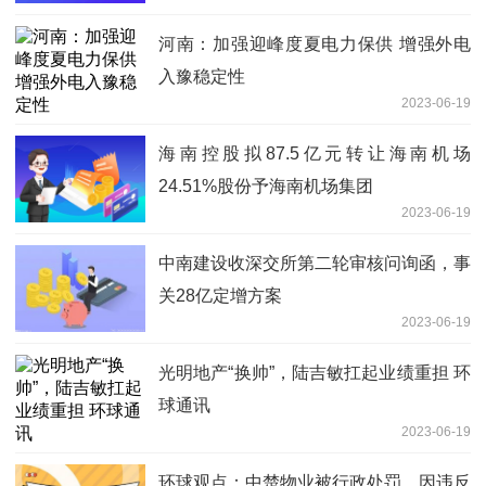
河南：加强迎峰度夏电力保供 增强外电
入豫稳定性
2023-06-19
海南控股拟87.5亿元转让海南机场
24.51%股份予海南机场集团
2023-06-19
中南建设收深交所第二轮审核问询函，事
关28亿定增方案
2023-06-19
光明地产“换帅”，陆吉敏扛起业绩重担 环
球通讯
2023-06-19
环球观点：中楚物业被行政处罚，因违反