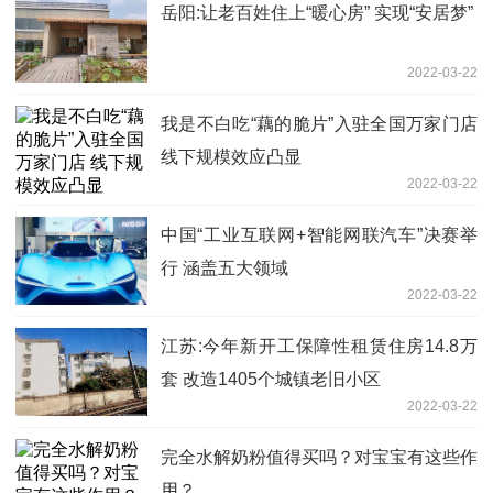
岳阳:让老百姓住上“暖心房” 实现“安居梦”
2022-03-22
我是不白吃“藕的脆片”入驻全国万家门店
线下规模效应凸显
2022-03-22
中国“工业互联网+智能网联汽车”决赛举
行 涵盖五大领域
2022-03-22
江苏:今年新开工保障性租赁住房14.8万
套 改造1405个城镇老旧小区
2022-03-22
完全水解奶粉值得买吗？对宝宝有这些作
用？